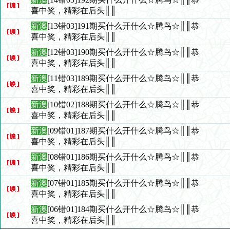
喜中奖，精彩在后头║║
新澳
[13错03]191期买什么开什么☆腾鸟☆║║恭
喜中奖，精彩在后头║║
新澳
[12错03]190期买什么开什么☆腾鸟☆║║恭
喜中奖，精彩在后头║║
新澳
[11错03]189期买什么开什么☆腾鸟☆║║恭
喜中奖，精彩在后头║║
新澳
[10错02]188期买什么开什么☆腾鸟☆║║恭
喜中奖，精彩在后头║║
新澳
[09错01]187期买什么开什么☆腾鸟☆║║恭
喜中奖，精彩在后头║║
新澳
[08错01]186期买什么开什么☆腾鸟☆║║恭
喜中奖，精彩在后头║║
新澳
[07错01]185期买什么开什么☆腾鸟☆║║恭
喜中奖，精彩在后头║║
新澳
[06错01]184期买什么开什么☆腾鸟☆║║恭
喜中奖，精彩在后头║║