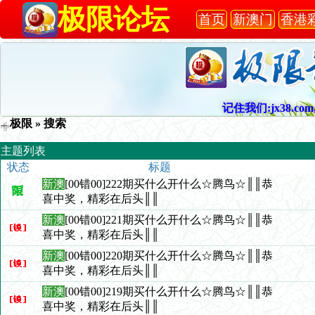
极限论坛
首页
新澳门
香港
记住我们:jx38.com,
极限
» 搜索
主题列表
状态
标题
新澳
[00错00]222期买什么开什么☆腾鸟☆║║恭
喜中奖，精彩在后头║║
新澳
[00错00]221期买什么开什么☆腾鸟☆║║恭
喜中奖，精彩在后头║║
新澳
[00错00]220期买什么开什么☆腾鸟☆║║恭
喜中奖，精彩在后头║║
新澳
[00错00]219期买什么开什么☆腾鸟☆║║恭
喜中奖，精彩在后头║║