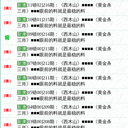
新澳
[11错02]216期：《西木山》■■■■《黄金杀
三肖》■■■眼前的料就是最稳的料
新澳
[10错01]215期：《西木山》■■■■《黄金杀
三肖》■■■眼前的料就是最稳的料
新澳
[09错00]214期：《西木山》■■■■《黄金杀
三肖》■■■眼前的料就是最稳的料
新澳
[08错00]213期：《西木山》■■■■《黄金杀
三肖》■■■眼前的料就是最稳的料
新澳
[07错00]212期：《西木山》■■■■《黄金杀
三肖》■■■眼前的料就是最稳的料
新澳
[06错00]211期：《西木山》■■■■《黄金杀
三肖》■■■眼前的料就是最稳的料
新澳
[05错00]210期：《西木山》■■■■《黄金杀
三肖》■■■眼前的料就是最稳的料
新澳
[04错00]209期：《西木山》■■■■《黄金杀
三肖》■■■眼前的料就是最稳的料
新澳
[03错00]208期：《西木山》■■■■《黄金杀
三肖》■■■眼前的料就是最稳的料