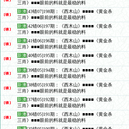
三肖》■■■眼前的料就是最稳的料
新澳
[43错07]198期：《西木山》■■■■《黄金杀
三肖》■■■眼前的料就是最稳的料
新澳
[42错06]197期：《西木山》■■■■《黄金杀
三肖》■■■眼前的料就是最稳的料
新澳
[41错06]196期：《西木山》■■■■《黄金杀
三肖》■■■眼前的料就是最稳的料
新澳
[40错05]195期：《西木山》■■■■《黄金杀
三肖》■■■眼前的料就是最稳的料
新澳
[39错05]194期：《西木山》■■■■《黄金杀
三肖》■■■眼前的料就是最稳的料
新澳
[38错05]193期：《西木山》■■■■《黄金杀
三肖》■■■眼前的料就是最稳的料
新澳
[37错05]192期：《西木山》■■■■《黄金杀
三肖》■■■眼前的料就是最稳的料
新澳
[36错05]191期：《西木山》■■■■《黄金杀
三肖》■■■眼前的料就是最稳的料
新澳
[35错05]190期：《西木山》■■■■《黄金杀