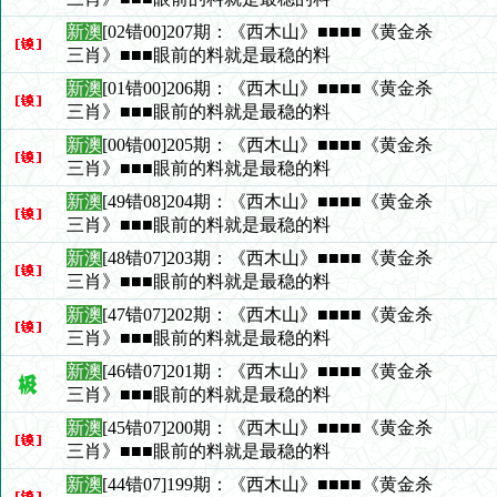
新澳
[02错00]207期：《西木山》■■■■《黄金杀
三肖》■■■眼前的料就是最稳的料
新澳
[01错00]206期：《西木山》■■■■《黄金杀
三肖》■■■眼前的料就是最稳的料
新澳
[00错00]205期：《西木山》■■■■《黄金杀
三肖》■■■眼前的料就是最稳的料
新澳
[49错08]204期：《西木山》■■■■《黄金杀
三肖》■■■眼前的料就是最稳的料
新澳
[48错07]203期：《西木山》■■■■《黄金杀
三肖》■■■眼前的料就是最稳的料
新澳
[47错07]202期：《西木山》■■■■《黄金杀
三肖》■■■眼前的料就是最稳的料
新澳
[46错07]201期：《西木山》■■■■《黄金杀
三肖》■■■眼前的料就是最稳的料
新澳
[45错07]200期：《西木山》■■■■《黄金杀
三肖》■■■眼前的料就是最稳的料
新澳
[44错07]199期：《西木山》■■■■《黄金杀