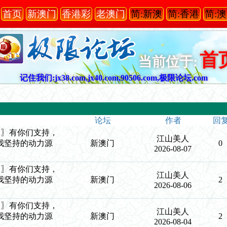
首页
新澳门
香港彩
老澳门
简:新澳
简:香港
简:
首
当前位于:
记住我们:jx38.com,jx40.com,90506.com,极限论坛.com
论坛
作者
回
9生肖〗有你们支持，
江山美人
我坚持的动力源
新澳门
0
2026-08-07
9生肖〗有你们支持，
江山美人
我坚持的动力源
新澳门
2
2026-08-06
9生肖〗有你们支持，
江山美人
我坚持的动力源
新澳门
2
2026-08-04