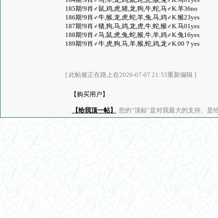
185期!9肖♂鼠,鸡,虎,猪,龙,狗,牛,蛇,马♂K.羊36no
186期!9肖♂牛,猴,龙,虎,蛇,羊,兔,马,鸡♂K.猴23yes
187期!9肖♂猪,狗,马,鸡,龙,虎,牛,蛇,猴♂K.马01yes
188期!9肖♂马,鼠,虎,兔,蛇,猴,牛,羊,鸡♂K.兔16yes
189期!9肖♂牛,虎,狗,马,羊,猴,蛇,鸡,龙♂K.00？yes
[ 此帖被正在路上在2026-07-07 21:53重新编辑 ]
【购买用户】
【给我顶一帖】
您的“顶贴”是对我最大的支持、是给了我