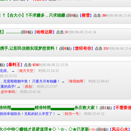
大小】T【合大小】T不求赚多，只求稳赚
(回
0
贴)
榭雪
点击:
36
【
】
时间:08-08 23:41
...........
(回
0
贴)
哈根达斯
点击:
3
【
】
时间:08-08 23:41:34
与你携手,让彩民信赖实现梦想资料！
(回
0
贴)
曾经有你
点击:
33
【
】
时间:08-08 23:4
贴)
暴料王
点击:
836
【
】
时间:08-08 22:13:50
→
见得。
【
南方天空
】
时间:22:24:32
间:22:25:53
→
，无需期期都中奖！ 只要月月有钱赚！
【
唯我独尊
】
时间:22:49:42
→
重的高手!
【
原创
】
时间:23:25:07
【
必中单码
】
时间:23:41:34
▄▄精准特围▄▄▄▄▄▄▄▄精准特围▄▄▄▄▄▄▄▄杀庄救大家！
(回
1
贴)
不需要
【
→
祝你幸福快乐！无私的好人辛苦了！
【
轻功一号
】
时间:23:41:32
☆╮◇★大小中特◇赚钱才是硬道理★◇╰☆╮◇★已更新
(+6)
(回
6
贴)
风云心水
【