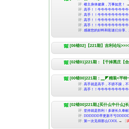
评:
楼主身体健康，万事如意！
评:
高手！！牛牛牛牛牛牛牛牛牛牛牛牛牛牛牛
评:
高手！！牛牛牛牛牛牛牛牛牛牛牛牛牛牛牛
评:
高手！！牛牛牛牛牛牛牛牛牛牛牛牛牛牛牛
评:
高手！！牛牛牛牛牛牛牛牛牛牛牛牛牛牛牛
评:
感谢您的好料和彩迷们分享、
[06错02]【221期】吉利论坛>>>>
[02错01]221期：【干掉黑庄【
[00错00]221期：▁◤精装<
评:
高手就是高手，不骄不躁，不
评:
高手！！牛牛牛牛牛牛牛牛牛牛牛牛牛牛牛
[02错00]221期,[买什么中什
评:
坚持就是胜利！多谢长久奉献
评:
DDDDDD早更新不亏DDDD
评:
→
第一次见得那么COOL
【