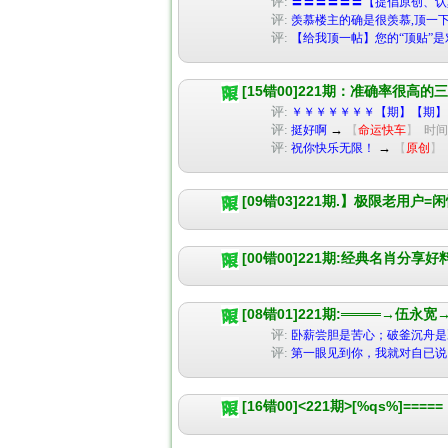
评:
〓〓〓〓〓〓【提倡原创、认
评:
羡慕楼主的确是很羡慕,顶一
评:
【给我顶一帖】您的“顶贴”是对我
[15错00]221期：准确率很高
评:
￥￥￥￥￥￥￥【期】【期】
评:
→
挺好啊
【
命运快车
】
时间:
评:
→
祝你快乐无限！
【
原创
】
[09错03]221期.】极限老
[00错00]221期:经典名肖分
[08错01]221期:════→伍
评:
卧薪尝胆是苦心；破釜沉舟是
评:
第一眼见到你，我就对自已说
[16错00]<221期>[%qs%]==