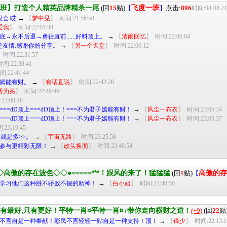
飞度一班】打造个人精英品牌精杀一尾
(回
15
贴)
飞度一班
点击:
896
【
】
时间:08-08 21
→
很会 哎
【
梦中见
】
时间:21:56:50
爱我
】
时间:22:01:38
→
永不后退→勇往直前......好料顶上。
【
清雨回忆
】
时间:22:06:04
→
是友情.感谢你的分享。
【
另一个天堂
】
时间:22:06:12
】
时间:22:31:57
时间:22:38:41
间:22:41:44
→
嫣能有财。
【
有话直说
】
时间:22:42:26
博为夷
】
时间:22:48:46
23:00:48
→
===dD顶上===dD顶上！===不为君子嫣能有财！
【
风尘一布衣
】
时间:23:05:34
→
===dD顶上===dD顶上！===不为君子嫣能有财！
【
风尘一布衣
】
时间:23:05:37
:23:19:45
→
就是多>>。
【
宇宙无路
】
时间:23:25:58
→
参与更精彩无限！
【
改头换面
】
时间:23:40:54
==●◇◇高傲的存在波色◇◇●=====***！跟风的来了！猛猛猛
(回
1
贴)
高傲的
【
→
学习他们这种胜不骄败不馁的精神！
【
白小姐
】
时间:23:40:50
料》没有最好,只有更好！平特一肖¤平特一肖¤↓带你走向横财之道！
(+9)
(回
22
贴
→
不言自是一种奉献！彩民不言轻轻一贴自是一种支持！顶！
【
锋少
】
时间:22:13:1