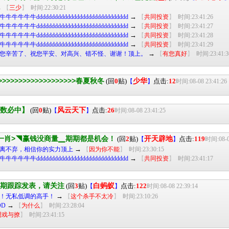
→
【
三少
】
时间:22:30:21
→
dddddddddddddddddddddddddddddd
【
共同投资
】
时间:23:41:26
→
dddddddddddddddddddddddddddddd
【
共同投资
】
时间:23:41:27
→
dddddddddddddddddddddddddddddd
【
共同投资
】
时间:23:41:28
→
dddddddddddddddddddddddddddddd
【
共同投资
】
时间:23:41:29
→
您辛苦了、祝您平安、对高兴、错不怪、谢谢！顶上。
【
有您真好
】
时间:23:41:3
>>>>>>>>>>>>>>>>>>春夏秋冬
(回
0
贴)
少华
点击:
12
【
】
时间:08-08 23:41:26
合数必中】
(回
0
贴)
风云天下
点击:
26
【
】
时间:08-08 23:41:25
平特一肖>◥赢钱没商量▁期期都是机会！
(回
2
贴)
开天辟地
点击:
119
【
】
时间:08-0
→
离不弃，相信你的实力顶上
【
因为你不能
】
时间:23:30:15
→
dddddddddddddddddddddddddddddd
【
共同投资
】
时间:23:41:17
么]长期跟踪发表，请关注
(回
3
贴)
白蚂蚁
点击:
122
【
】
时间:08-08 22:39:14
→
！无私低调的高手！
【
这个杀手不太冷
】
时间:23:10:26
→
DD
【
为什么
】
时间:23:28:04
调戏与撩
】
时间:23:41:15