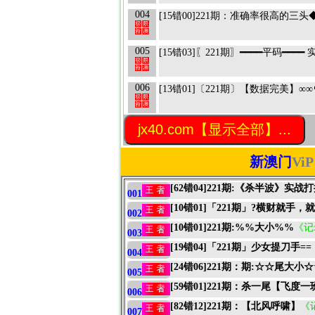
004
[15错00]221期：准确率很高的三头
005
[15错03]〖221期〗━━━━平码━━━
006
[13错01]〔221期〕【数据完美
jx40.com【显示全部】...
新澳门
Vi
[62错04]221期:《杀半波》实
001
[10错01]「221期」?横财就手
002
[10错01]221期:%%大小%%
《记
003
[19错04]「221期」少女提刀手
004
[24错06]221期：期:☆☆尾大小
005
[59错01]221期：杀一尾【飞
006
[82错12]221期：【北风呼啸】
《
007