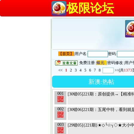
极限论坛
【首页】
|
用户名:
密码:
免费注册
|
银元:
|
密码修改
|
用户
<<
1
2
3
4
5
6
7
8
>>
[共
1373
新澳:热帖
001
[30错05]221期：原创提供→【
002
[30错06]221期：五尾中特，看
003
[29错05]{221期}★◇╰☆╮◇★