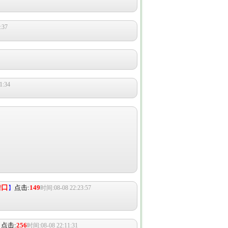
:37
1:34
借口
点击:
149
】
时间:08-08 22:23:57
点击:
256
】
时间:08-08 22:11:31