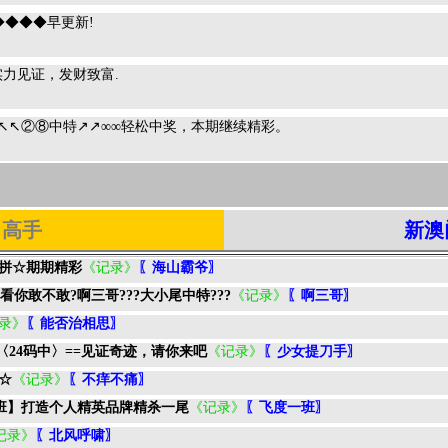
◆◆◆◆早更新!
━ 实力见证，发财致富.
】∞∞↖↖②⑧中特↗↗∞∞轻松中奖，本期继续精彩。
P 高手
新澳
战打拼☆期期精彩
《记录》
〖海山霸爷〗
，就看你敢不敢?啊三哥???大小尾中特???
《记录》
〖啊三哥〗
录》
〖能否治相思〗
==〈24码中〉==见证奇迹，请你来吧
《记录》
〖少女提刀手〗
☆☆
《记录》
〖不痒不痛〗
度一班】打造个人精英品牌精杀一尾
《记录》
〖飞度一班〗
记录》
〖北风呼啸〗