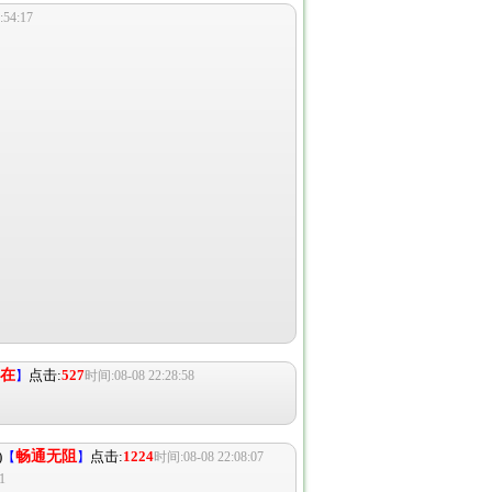
:54:17
存在
点击:
527
】
时间:08-08 22:28:58
)
畅通无阻
点击:
1224
【
】
时间:08-08 22:08:07
1