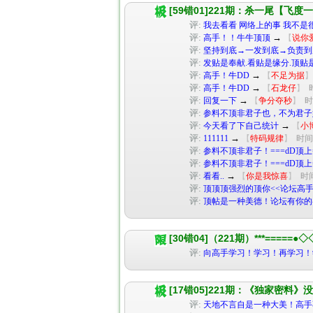
[59错01]221期：杀一尾【
评:
我去看看 网络上的事 我不是
评:
→
高手！！牛牛顶顶
【
说你
评:
坚持到底→一发到底→负责到底→
评:
发贴是奉献.看贴是缘分.顶贴
评:
→
高手！牛DD
【
不足为据
评:
→
高手！牛DD
【
石龙仔
】
评:
→
回复一下
【
争分夺秒
】
时
评:
参料不顶非君子也，不为君子
评:
→
今天看了下自己统计
【
小
评:
→
111111
【
特码规律
】
时间:
评:
参料不顶非君子！===dD顶上
评:
参料不顶非君子！===dD顶上
评:
→
看看..
【
你是我惊喜
】
时间
评:
顶顶顶强烈的顶你<<论坛高手
评:
顶帖是一种美德！论坛有你的
[30错04]（221期）***===
评:
向高手学习！学习！再学习！
[17错05]221期：《独家密
评:
天地不言自是一种大美！高手