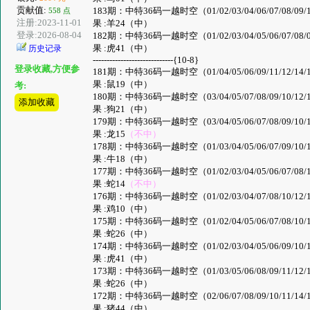
贡献值:
183期：中特36码一越时空（01/02/03/04/06/07/08/09/10/11/1
558 点
注册:2023-11-01
果 :羊24（中）
登录:2026-08-04
182期：中特36码一越时空（01/02/03/04/05/06/07/08/09/11/1
果 :虎41（中）
历史记录
-----------------------------{10-8}
登录收藏,方便参
181期：中特36码一越时空（01/04/05/06/09/11/12/14/15/16/1
果 :鼠19（中）
考:
180期：中特36码一越时空（03/04/05/07/08/09/10/12/13/15/1
添加收藏
果 :狗21（中）
179期：中特36码一越时空（03/04/05/06/07/08/09/10/11/14/1
果 :龙15
（不中）
178期：中特36码一越时空（01/03/04/05/06/07/09/10/11/13/1
果 :牛18（中）
177期：中特36码一越时空（01/02/03/04/05/06/07/08/10/11/1
果 :蛇14
（不中）
176期：中特36码一越时空（01/02/03/04/07/08/10/12/13/14/1
果 :鸡10（中）
175期：中特36码一越时空（01/02/04/05/06/07/08/10/11/13/1
果 :蛇26（中）
174期：中特36码一越时空（01/02/03/04/05/06/09/10/12/15/1
果 :虎41（中）
173期：中特36码一越时空（01/03/05/06/08/09/11/12/13/14/1
果 :蛇26（中）
172期：中特36码一越时空（02/06/07/08/09/10/11/14/15/16/1
果 :猪44（中）