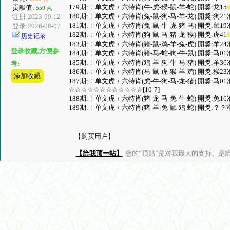
179期:﹙单文虎﹚六特肖(牛-虎-猴-鼠-羊-蛇) 開獎:龙15
贡献值:
559 点
180期:﹙单文虎﹚六特肖(兔-鼠-狗-马-羊-龙) 開獎:狗21
注册:2023-09-12
181期:﹙单文虎﹚六特肖(兔-鼠-牛-虎-猪-马) 開獎:鼠19
登录:2026-08-07
182期:﹙单文虎﹚六特肖(狗-鼠-马-猪-龙-猴) 開獎:虎41
历史记录
183期:﹙单文虎﹚六特肖(猪-鼠-鸡-羊-兔-虎) 開獎:羊24
登录收藏,方便参
184期:﹙单文虎﹚六特肖(猪-马-蛇-狗-牛-鼠) 開獎:马01
185期:﹙单文虎﹚六特肖(鸡-羊-狗-牛-马-猪) 開獎:羊36
考:
186期:﹙单文虎﹚六特肖(马-鼠-虎-猴-羊-鸡) 開獎:猴23
添加收藏
187期:﹙单文虎﹚六特肖(虎-牛-狗-马-龙-猪) 開獎:马01
☆☆☆☆☆☆☆☆☆☆☆☆[10-7]
188期:﹙单文虎﹚六特肖(猪-龙-马-兔-牛-蛇) 開獎:兔16
189期:﹙单文虎﹚六特肖(猪-羊-兔-鼠-鸡-蛇) 開獎:？？
【购买用户】
【给我顶一帖】
您的“顶贴”是对我最大的支持、是给了我