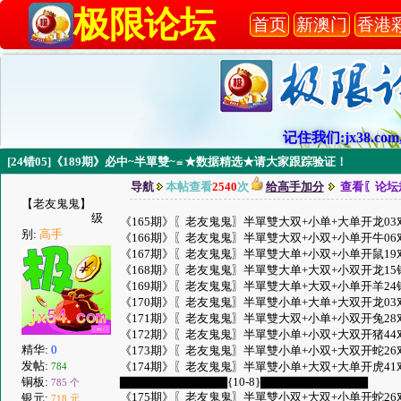
极限论坛
首页
新澳门
香港
记住我们:jx38.com,
[24错05]《189期》必中~半單雙~≌★数据精选★请大家跟踪验证！
导航
本帖查看
2540
次
给高手加分
查看〖论坛
【老友鬼鬼】
级
《165期》〖老友鬼鬼〗半單雙大双+小单+大单开龙03
别:
高手
《166期》〖老友鬼鬼〗半單雙大双+小双+小单开牛06
《167期》〖老友鬼鬼〗半單雙大单+小双+小单开鼠19
《168期》〖老友鬼鬼〗半單雙大单+大双+小双开龙15
《169期》〖老友鬼鬼〗半單雙大单+大双+小单开羊24
《170期》〖老友鬼鬼〗半單雙小单+大单+大双开龙03
《171期》〖老友鬼鬼〗半單雙大双+小单+小双开兔28
《172期》〖老友鬼鬼〗半單雙小单+小双+大双开猪44
精华:
0
《173期》〖老友鬼鬼〗半單雙小单+小双+大双开蛇26
发帖:
《174期》〖老友鬼鬼〗半單雙小单+大双+大单开虎41
784
铜板:
▇▇▇▇▇▇▇▇▇▇▇▇{10-8}▇▇▇▇▇▇▇▇▇▇▇▇
785 个
《175期》〖老友鬼鬼〗半單雙小双+大双+小单开蛇26
银元:
718 元