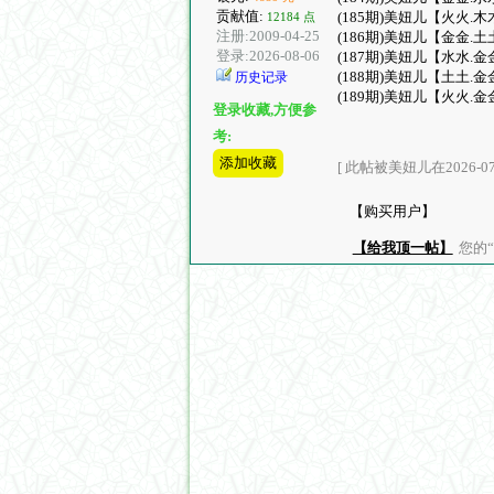
贡献值:
(185期)美妞儿【火火.木
12184 点
注册:2009-04-25
(186期)美妞儿【金金.土
登录:2026-08-06
(187期)美妞儿【水水.金
(188期)美妞儿【土土.金
历史记录
(189期)美妞儿【火火.金
登录收藏,方便参
考:
添加收藏
[ 此帖被美妞儿在2026-07-
【购买用户】
【给我顶一帖】
您的“