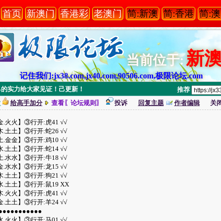
首页
新澳门
香港彩
老澳门
简:新澳
简:香港
简:
新
当前位于:
记住我们:jx38.com,jx40.com,90506.com,极限论坛.com
##用自己的实力给大家见证！己更新！
推荐
次
给高手加分
查看〖论坛规则〗
投诉
回复主题
作者编辑
关
金.火火】③行开:虎41 √√
木.土土】③行开:蛇26 √√
土.金金】③行开:鸡10 √√
水.土土】③行开:蛇14 √√
土.水水】③行开:牛18 √√
金.水水】③行开:龙15 √√
木.土土】③行开:狗21 √√
水.土土】③行开:鼠19 XX
木.火火】③行开:虎41 √√
金.土土】③行开:羊24 √√
●●●●●●●●●●●
水.火火】③行开:马01 √√