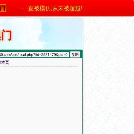
澳门
一直被模仿,从未被超越!
澳门
闭本页