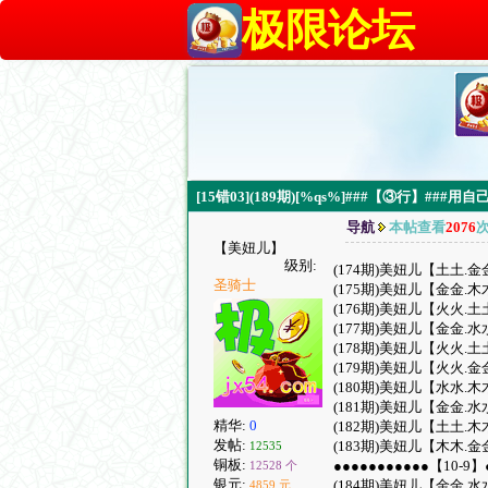
极限论坛
[15错03](189期)[%qs%]###【③行】#
导航
本帖查看
2076
【美妞儿】
级别:
(174期)美妞儿【土土.金
圣骑士
(175期)美妞儿【金金.木
(176期)美妞儿【火火.土
(177期)美妞儿【金金.水
(178期)美妞儿【火火.土
(179期)美妞儿【火火.金
(180期)美妞儿【水水.木
(181期)美妞儿【金金.水
精华:
0
(182期)美妞儿【土土.木
发帖:
(183期)美妞儿【木木.金
12535
铜板:
●●●●●●●●●●●【10-9】
12528 个
银元:
(184期)美妞儿【金金.水
4859 元