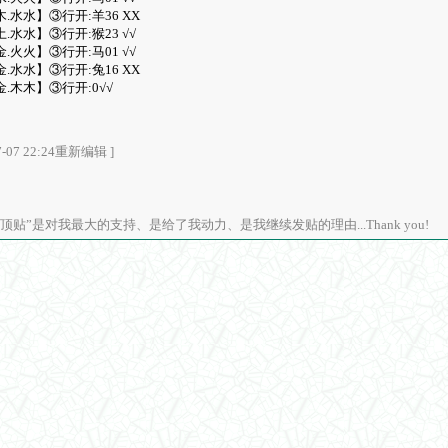
木.水水】③行开:羊36 XX
土.水水】③行开:猴23 √√
金.火火】③行开:马01 √√
金.水水】③行开:兔16 XX
金.木木】③行开:0√√
07 22:24重新编辑 ]
顶贴”是对我最大的支持、是给了我动力、是我继续发贴的理由...Thank you!