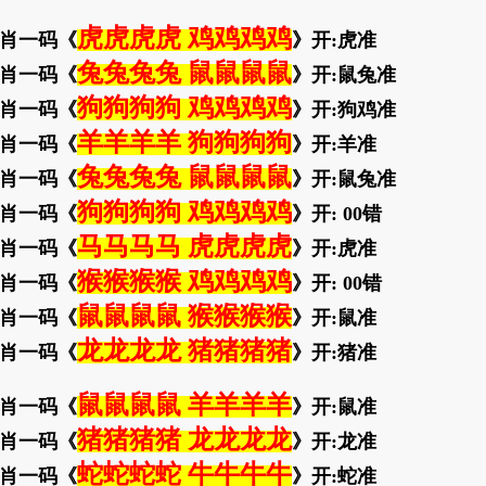
虎虎虎虎 鸡鸡鸡鸡
一肖一码《
》开:虎准
兔兔兔兔 鼠鼠鼠鼠
一肖一码《
》开:鼠兔准
狗狗狗狗 鸡鸡鸡鸡
一肖一码《
》开:狗鸡准
羊羊羊羊 狗狗狗狗
一肖一码《
》开:羊准
兔兔兔兔 鼠鼠鼠鼠
一肖一码《
》开:鼠兔准
狗狗狗狗 鸡鸡鸡鸡
一肖一码《
》开: 00错
马马马马 虎虎虎虎
一肖一码《
》开:虎准
猴猴猴猴 鸡鸡鸡鸡
一肖一码《
》开: 00错
鼠鼠鼠鼠 猴猴猴猴
一肖一码《
》开:鼠准
龙龙龙龙 猪猪猪猪
一肖一码《
》开:猪准
鼠鼠鼠鼠 羊羊羊羊
一肖一码《
》开:鼠准
猪猪猪猪 龙龙龙龙
一肖一码《
》开:龙准
蛇蛇蛇蛇 牛牛牛牛
一肖一码《
》开:蛇准