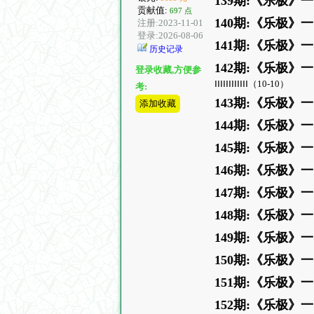
139期:《乐极》
贡献值:
697 点
140期:《乐极》
注册:2023-11-01
登录:2026-08-06
141期:《乐极》
历史记录
142期:《乐极》
登录收藏,方便参
ⅠⅠⅠⅠⅠⅠⅠⅠⅠⅠⅠⅠ（10-10）
考:
143期:《乐极》
添加收藏
144期:《乐极》
145期:《乐极》
146期:《乐极》
147期:《乐极》
148期:《乐极》
149期:《乐极》
150期:《乐极》
151期:《乐极》
152期:《乐极》