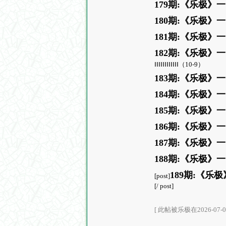
179期:《乐极》
180期:《乐极》
181期:《乐极》
182期:《乐极》
ⅠⅠⅠⅠⅠⅠⅠⅠⅠⅠⅠⅠ（10-9）
183期:《乐极》
184期:《乐极》
185期:《乐极》
186期:《乐极》
187期:《乐极》
188期:《乐极》
189期:《乐
[post]
[/ post]
[ 此帖被乐极在2026-07-0