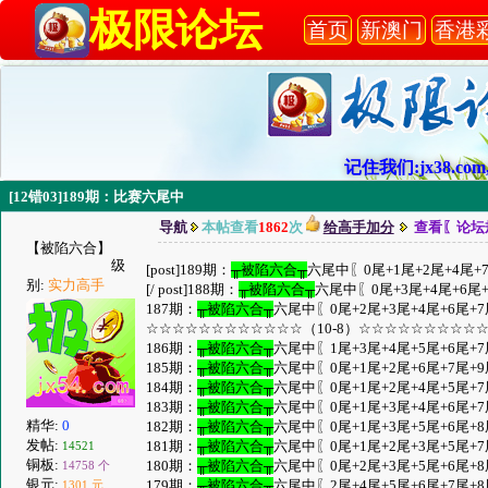
极限论坛
首页
新澳门
香港
记住我们:jx38.com,
[12错03]189期：比赛六尾中
导航
本帖查看
1862
次
给高手加分
查看〖论坛
【被陷六合】
级
[post]189期：
╥被陷六合╥
六尾中〖0尾+1尾+2尾+4尾+7尾
别:
实力高手
[/ post]188期：
╥被陷六合╥
六尾中〖0尾+3尾+4尾+6尾+7尾
187期：
╥被陷六合╥
六尾中〖0尾+2尾+3尾+4尾+6尾+7尾〗
☆☆☆☆☆☆☆☆☆☆☆☆（10-8）☆☆☆☆☆☆☆☆☆
186期：
╥被陷六合╥
六尾中〖1尾+3尾+4尾+5尾+6尾+7尾〗
185期：
╥被陷六合╥
六尾中〖0尾+1尾+2尾+6尾+7尾+9尾〗
184期：
╥被陷六合╥
六尾中〖0尾+1尾+2尾+4尾+5尾+7尾〗
183期：
╥被陷六合╥
六尾中〖0尾+1尾+3尾+4尾+6尾+7尾〗
精华:
0
182期：
╥被陷六合╥
六尾中〖0尾+1尾+3尾+5尾+6尾+8尾〗
发帖:
181期：
╥被陷六合╥
六尾中〖0尾+1尾+2尾+3尾+5尾+7尾〗
14521
铜板:
180期：
╥被陷六合╥
六尾中〖0尾+2尾+3尾+5尾+6尾+8尾〗
14758 个
银元:
179期：
╥被陷六合╥
六尾中〖2尾+4尾+5尾+6尾+7尾+8尾〗
1301 元