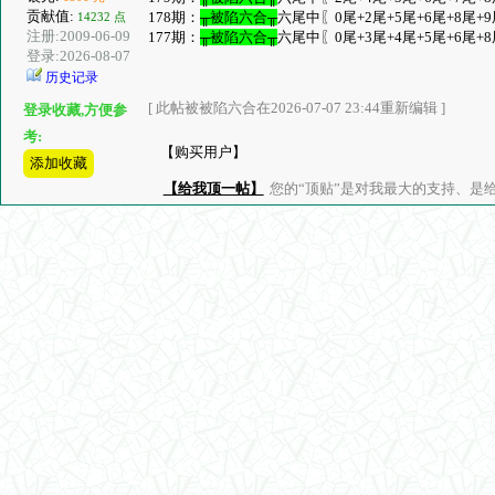
贡献值:
178期：
╥被陷六合╥
六尾中〖0尾+2尾+5尾+6尾+8尾+9尾〗
14232 点
注册:2009-06-09
177期：
╥被陷六合╥
六尾中〖0尾+3尾+4尾+5尾+6尾+8尾〗
登录:2026-08-07
历史记录
[ 此帖被被陷六合在2026-07-07 23:44重新编辑 ]
登录收藏,方便参
考:
【购买用户】
添加收藏
【给我顶一帖】
您的“顶贴”是对我最大的支持、是给了我