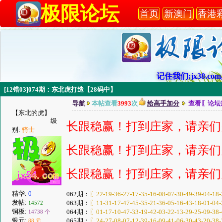
极限论坛
首页
新澳门
香港
记住我们:jx38.com,
[12错03]074期：东北虎打造【28码中】
导航
本帖查看
3993
次
给高手加分
查看〖论坛
【东北的虎】
级
长跟稳赢！打到庄家，请亲们
别:
骑士
长跟稳赢！打到庄家，请亲们
长跟稳赢！打到庄家，请亲们
精华:
0
062期：
〖22-19-36-27-17-35-16-08-07-30-49-39-04-18-
发帖:
063期：
〖11-31-17-47-45-35-21-36-05-16-43-18-01-04-
14572
铜板:
064期：
〖01-17-10-47-33-19-42-03-22-13-29-25-09-38-
14738 个
银元:
065期：
〖24-27-08-07-12-39-16-09-41-06-30-43-20-38-
88 元