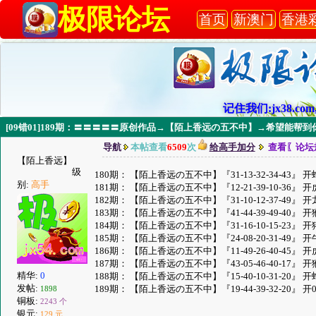
极限论坛
首页
新澳门
香港
记住我们:jx38.com,
[09错01]189期：〓〓〓〓〓原创作品→【陌上香远の五不中】→希望能帮
导航
本帖查看
6509
次
给高手加分
查看〖论坛
【陌上香远】
级
180期： 【陌上香远の五不中】『31-13-32-34-43』 开
别:
高手
181期： 【陌上香远の五不中】『12-21-39-10-36』 开
182期： 【陌上香远の五不中】『31-10-12-37-49』 开
183期： 【陌上香远の五不中】『41-44-39-49-40』 开
184期： 【陌上香远の五不中】『31-16-10-15-23』 开
185期： 【陌上香远の五不中】『24-08-20-31-49』 开
186期： 【陌上香远の五不中】『11-49-26-40-45』 开
187期： 【陌上香远の五不中】『43-05-46-40-17』 开
精华:
0
188期： 【陌上香远の五不中】『15-40-10-31-20』 开
发帖:
189期： 【陌上香远の五不中】『19-44-39-32-20』 开
1898
铜板:
2243 个
银元:
129 元