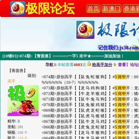
极限论坛
首页
新澳门
香港
记住我们:jx38.com,
[10错03]<074期>【青面兽】=======一字5 肖中★======加油加油！
导航
本帖查看
4603
次
给高手加分
查看〖论坛
【青面兽】
级别:
<074期>原创高手【【鼠 兔 蛇 猴 狗】】#
5 肖中
开：00
高手
%%%%%%（10-7）%%%%%%
<073期>原创高手【【龙 马 鸡 狗 猪】】#
5 肖中
开：龙2
<072期>原创高手【【牛 龙 羊 猴 鸡】】#
5 肖中
开：猪4
<071期>原创高手【【鼠 牛 兔 马 狗】】#
5 肖中
开：鼠4
<070期>原创高手【【鼠 兔 猴 鸡 猪】】#
5 肖中
开：马1
<069期>原创高手【【鼠 虎 龙 蛇 猴】】#
5 肖中
开：猴3
<068期>原创高手【【鼠 虎 马 猴 猪】】#
5 肖中
开：虎2
精华:
0
<067期>原创高手【【鼠 牛 龙 马 鸡】】#
5 肖中
开：鸡1
发帖:
<066期>原创高手【【虎 兔 龙 蛇 猪】】#
5 肖中
开：鸡4
291
铜板:
<065期>原创高手【【龙 马 羊 猴 狗】】#
5 肖中
开：羊2
336 个
银元:
<064期>原创高手【【兔 龙 马 猴 鸡】】#
5 肖中
开：马0
110 元