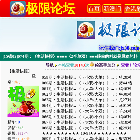
极限论坛
首页
新澳门
香港
记住我们:jx38.com,
[15错02]074期：《生活快报》■■■■《2半单双》■■■眼前的料就是最稳的料
导航
本帖查看
10143
次
给高手加分
查看〖论
【生活快报】
级
059期：生活快报→《（小双/大单）》→：猪20对
别:
高手
060期：生活快报→《（小双/小单）》→：猪44 错
061期：生活快报→《（大单/大双）》→：鸡46对
062期：生活快报→《（小双/大双）》→：牛30对
063期：生活快报→《（小单/大单）》→：龙27对
064期：生活快报→《（小双/小单）》→：马01对
065期：生活快报→《（大单/小双）》→：羊24对
066期：生活快报→《（大双/小双）》→：鸡46对
精华:
0
067期：生活快报→《（大双/小双）》→：鸡10对
发帖:
068期：生活快报→《（大单/大双）》→：虎29对
845
铜板:
★★★★★★★★★★[10-9]★★★★★★★★★★
992 个
069期：生活快报→《（大单/小单）》→：猴35对
银元:
1043 元