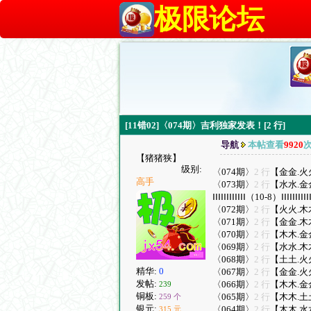
极限论坛
[11错02]〈074期〉吉利独家发表！[2 行]
导航
本帖查看
9920
【猪猪狭】
级别:
〈074期〉
2 行
【金金.火
高手
〈073期〉
2 行
【水水.金
ⅠⅠⅠⅠⅠⅠⅠⅠⅠⅠⅠⅠ（10-8）ⅠⅠⅠⅠⅠⅠⅠⅠⅠⅠ
〈072期〉
2 行
【火火.木
〈071期〉
2 行
【金金.木
〈070期〉
2 行
【木木.金
〈069期〉
2 行
【水水.木
〈068期〉
2 行
【土土.火
精华:
0
〈067期〉
2 行
【金金.火
发帖:
〈066期〉
2 行
【木木.金
239
铜板:
〈065期〉
2 行
【木木.土
259 个
银元:
〈064期〉
2 行
【木木.水
315 元