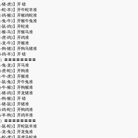
-猪-虎}】开 错
牛-蛇-羊}】开牛蛇羊准
蛇-鸡-猴}】开猴鸡蛇准
猴-兔-牛}】开猴牛兔准
-鼠-鸡}】开蛇准
-猴-马}】开猴马准
-虎-鸡}】开鸡准
-龙-牛}】开猴准
马-狗-猪}】开狗马猪准
-鸡-羊}】开 错
8）〓〓〓〓〓〓〓〓
-兔-龙}】开马准
-虎-蛇}】开狗准
-牛-虎}】开猴准
-鼠-兔}】开牛兔准
-牛-猴}】开狗猴准
-猪-鸡}】开龙猪准
-狗-猴}】开 错
-猪-鼠}】开猪准
-鸡-蛇}】开狗鸡准
-羊-狗}】开鸡羊准
9）〓〓〓〓〓〓〓〓
羊-鼠-蛇}】开蛇鼠羊准
-龙-兔}】开龙兔准
马-蛇-虎}】开虎马蛇准