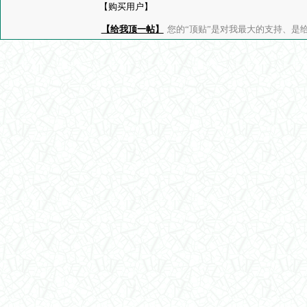
【购买用户】
【给我顶一帖】
您的“顶贴”是对我最大的支持、是给了我