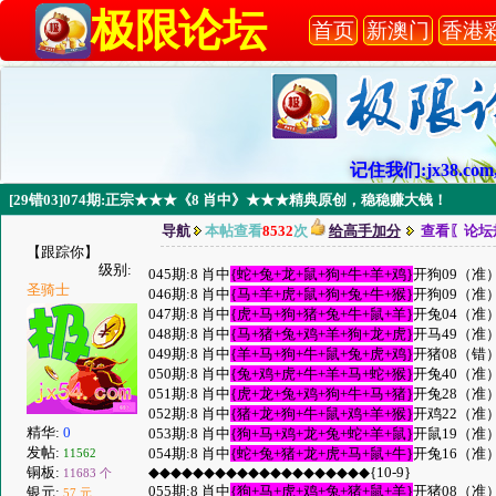
极限论坛
首页
新澳门
香港
记住我们:jx38.com,
[29错03]074期:正宗★★★《8 肖中》★★★精典原创，稳稳赚大钱！
导航
本帖查看
8532
次
给高手加分
查看〖论坛
【跟踪你】
级别:
045期:8 肖中
{蛇+兔+龙+鼠+狗+牛+羊+鸡}
开狗09（准
圣骑士
046期:8 肖中
{马+羊+虎+鼠+狗+兔+牛+猴}
开狗09（准
047期:8 肖中
{虎+马+狗+猪+兔+牛+鼠+羊}
开兔04（准
048期:8 肖中
{马+猪+兔+鸡+羊+狗+龙+虎}
开马49（准
049期:8 肖中
{羊+马+狗+牛+鼠+兔+虎+鸡}
开猪08（错
050期:8 肖中
{兔+鸡+虎+牛+羊+马+蛇+猴}
开兔40（准
051期:8 肖中
{虎+龙+兔+鸡+狗+牛+马+猪}
开兔28（准
052期:8 肖中
{猪+龙+狗+牛+鼠+鸡+羊+猴}
开鸡22（准
精华:
0
053期:8 肖中
{狗+马+鸡+龙+兔+蛇+羊+鼠}
开鼠19（准
发帖:
054期:8 肖中
{蛇+兔+猪+龙+虎+马+鼠+牛}
开兔16（准
11562
铜板:
◆◆◆◆◆◆◆◆◆◆◆◆◆◆◆◆◆◆◆◆{10-9}
11683 个
055期:8 肖中
{狗+马+虎+鸡+兔+猪+鼠+羊}
开猪08（准
银元:
57 元