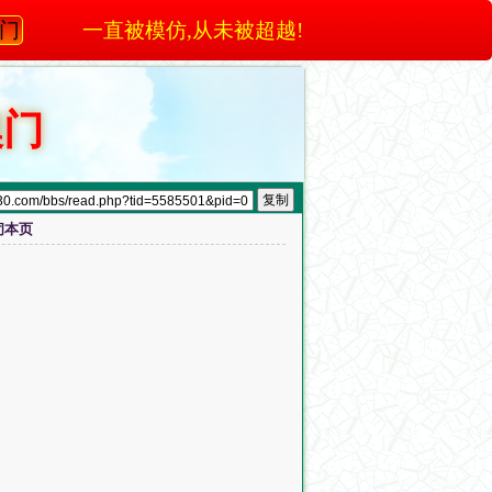
澳门
一直被模仿,从未被超越!
澳门
闭本页