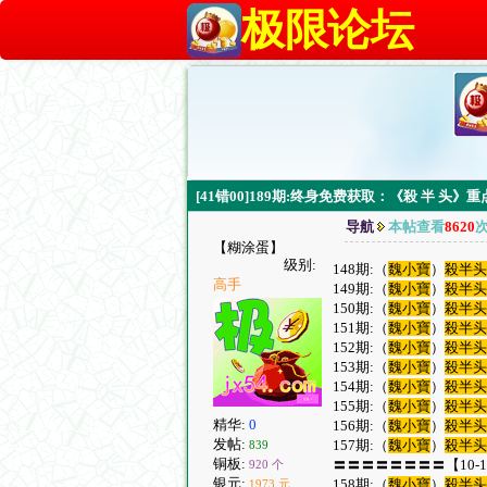
极限论坛
[41错00]189期:终身免费获取：《殺 半 头》重
导航
本帖查看
8620
【糊涂蛋】
级别:
148期:（
魏小寶
）
殺半
高手
149期:（
魏小寶
）
殺半
150期:（
魏小寶
）
殺半
151期:（
魏小寶
）
殺半
152期:（
魏小寶
）
殺半
153期:（
魏小寶
）
殺半
154期:（
魏小寶
）
殺半
155期:（
魏小寶
）
殺半
精华:
0
156期:（
魏小寶
）
殺半
发帖:
157期:（
魏小寶
）
殺半
839
铜板:
〓〓〓〓〓〓〓〓【10-1
920 个
银元:
158期:（
魏小寶
）
殺半
1973 元