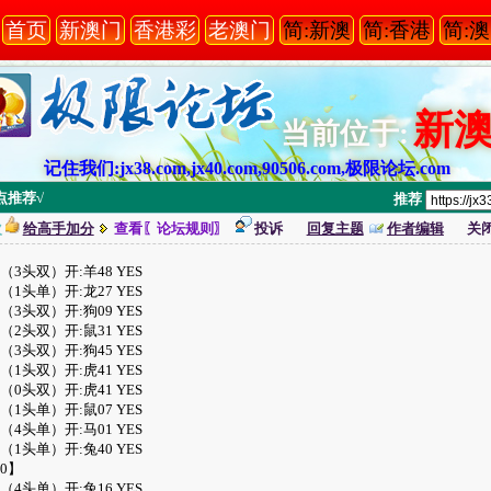
首页
新澳门
香港彩
老澳门
简:新澳
简:香港
简:
新
当前位于:
记住我们:jx38.com,jx40.com,90506.com,极限论坛.com
点推荐√
推荐
次
给高手加分
查看〖论坛规则〗
投诉
回复主题
作者编辑
关
头
（3头双）开:羊48 YES
头
（1头单）开:龙27 YES
头
（3头双）开:狗09 YES
头
（2头双）开:鼠31 YES
头
（3头双）开:狗45 YES
头
（1头双）开:虎41 YES
头
（0头双）开:虎41 YES
头
（1头单）开:鼠07 YES
头
（4头单）开:马01 YES
头
（1头单）开:兔40 YES
0】
头
（4头单）开:兔16 YES