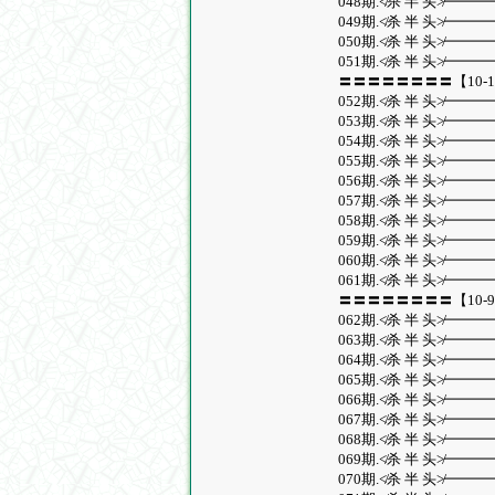
048期.≮杀 半 头≯━
049期.≮杀 半 头≯━
050期.≮杀 半 头≯━
051期.≮杀 半 头≯━
〓〓〓〓〓〓〓〓【10-1
052期.≮杀 半 头≯━
053期.≮杀 半 头≯━
054期.≮杀 半 头≯━
055期.≮杀 半 头≯━
056期.≮杀 半 头≯━
057期.≮杀 半 头≯━
058期.≮杀 半 头≯━
059期.≮杀 半 头≯━
060期.≮杀 半 头≯━
061期.≮杀 半 头≯━
〓〓〓〓〓〓〓〓【10-
062期.≮杀 半 头≯━
063期.≮杀 半 头≯━
064期.≮杀 半 头≯━
065期.≮杀 半 头≯━
066期.≮杀 半 头≯━
067期.≮杀 半 头≯━
068期.≮杀 半 头≯━
069期.≮杀 半 头≯━
070期.≮杀 半 头≯━