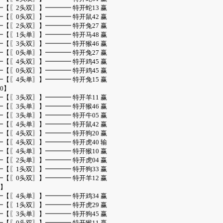
━━━【〖2头双〗】━━━━ 特开蛇13 赢
━━━【〖0头双〗】━━━━ 特开鼠42 赢
━━━【〖2头双〗】━━━━ 特开兔27 赢
━━━【〖1头单〗】━━━━ 特开马48 赢
━━━【〖3头双〗】━━━━ 特开猴46 赢
━━━【〖0头单〗】━━━━ 特开兔27 赢
━━━【〖4头双〗】━━━━ 特开鸡45 赢
━━━【〖0头双〗】━━━━ 特开鸡45 赢
━━━【〖4头单〗】━━━━ 特开兔15 赢
0】
━━━【〖3头双〗】━━━━ 特开羊11 赢
━━━【〖3头单〗】━━━━ 特开猴46 赢
━━━【〖3头单〗】━━━━ 特开牛05 赢
━━━【〖4头单〗】━━━━ 特开鼠42 赢
━━━【〖4头双〗】━━━━ 特开狗20 赢
━━━【〖4头双〗】━━━━ 特开虎40 输
━━━【〖4头单〗】━━━━ 特开猴10 赢
━━━【〖2头单〗】━━━━ 特开虎04 赢
━━━【〖1头双〗】━━━━ 特开狗33 赢
━━━【〖0头双〗】━━━━ 特开羊12 赢
9】
━━━【〖4头单〗】━━━━ 特开鸡34 赢
━━━【〖1头双〗】━━━━ 特开虎29 赢
━━━【〖3头单〗】━━━━ 特开狗45 赢
━━━【〖0头双〗】━━━━ 特开猴11 赢