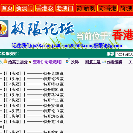
首页
新澳门
香港彩
老澳门
简:新澳
简:香港
简:
香
当前位于:
记住我们:jx38.com,jx40.com,90506.com,极限论坛.com
头，轻松赢横财！
推荐
次
给高手加分
查看〖论坛规则〗
投诉
回复主题
作者编辑
关
━━━【〖1头双〗】━━━━ 特开兔39 赢
━━━【〖1头单〗】━━━━ 特开蛇25 赢
━━━【〖4头双〗】━━━━ 特开猪43 赢
━━━【〖1头双〗】━━━━ 特开蛇01 赢
━━━【〖1头单〗】━━━━ 特开马24 赢
━━━【〖4头双〗】━━━━ 特开羊11 赢
━━━【〖1头双〗】━━━━ 特开猴46 赢
━━━【〖4头双〗】━━━━ 特开蛇13 赢
━━━【〖3头单〗】━━━━ 特开鸡45 赢
━━━【〖1头单〗】━━━━ 特开龙14 赢
0】
━━━【〖2头双〗】━━━━ 特开蛇01 赢