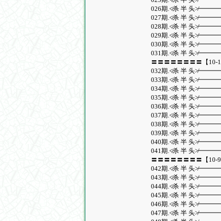
026期.≮杀 半 头≯━
027期.≮杀 半 头≯━
028期.≮杀 半 头≯━
029期.≮杀 半 头≯━
030期.≮杀 半 头≯━
031期.≮杀 半 头≯━
〓〓〓〓〓〓〓〓【10-1
032期.≮杀 半 头≯━
033期.≮杀 半 头≯━
034期.≮杀 半 头≯━
035期.≮杀 半 头≯━
036期.≮杀 半 头≯━
037期.≮杀 半 头≯━
038期.≮杀 半 头≯━
039期.≮杀 半 头≯━
040期.≮杀 半 头≯━
041期.≮杀 半 头≯━
〓〓〓〓〓〓〓〓【10-
042期.≮杀 半 头≯━
043期.≮杀 半 头≯━
044期.≮杀 半 头≯━
045期.≮杀 半 头≯━
046期.≮杀 半 头≯━
047期.≮杀 半 头≯━