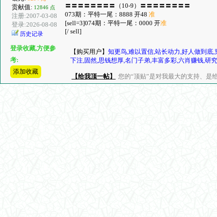
〓〓〓〓〓〓〓〓（10-9）〓〓〓〓〓〓〓〓
贡献值:
12846 点
073期：平特一尾：8888 开48
准
注册:2007-03-08
[sell=3]074期：平特一尾：0000 开
准
登录:2026-08-08
[/ sell]
历史记录
登录收藏,方便参
【购买用户】
知更鸟,难以置信,站长动力,好人做到底,
考:
下注,固然,思钱想厚,名门子弟,丰富多彩,六肖赚钱,研
添加收藏
【给我顶一帖】
您的“顶贴”是对我最大的支持、是给了我