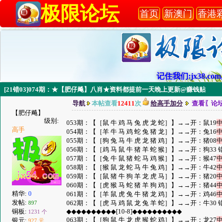
极限论坛
首页
新澳门
香港
记住我们:jx38.com,
[21错03]074期：★【肥仔飚】八肖★资料都提前一天晚上更新@赚钱贴
导航
本帖查看
12411
次
给高手加分
查看〖论
【肥仔飚】
级别:
053期：【［鼠 牛 鸡 马 兔 虎 龙 蛇］】→→开：鼠19
高手
054期：【［羊 牛 马 鸡 蛇 兔 猪 龙］】→→开：兔16
055期：【［狗 兔 马 牛 虎 龙 猪 鸡］】→→开：猪08
056期：【［鸡 马 鼠 牛 猪 羊 蛇 猴］】→→开：狗33 
057期：【［兔 牛 鼠 猪 蛇 马 鸡 猴］】→→开：猴47
058期：【［猴 鼠 龙 蛇 马 牛 兔 鸡］】→→开：牛42
059期：【［鼠 猪 牛 狗 羊 龙 虎 马］】→→开：猪20
060期：【［虎 猴 马 蛇 猪 羊 狗 鸡］】→→开：猪44
精华:
0
061期：【［羊 鼠 虎 兔 牛 猪 龙 鸡］】→→开：鸡46
发帖:
062期：【［虎 马 鸡 鼠 龙 兔 羊 蛇］】→→开：牛30 
897
铜板:
◆◆◆◆◆◆◆◆◆◆[10-8]◆◆◆◆◆◆◆◆◆◆
1231 个
063期：【［狗 鼠 牛 龙 虎 猴 蛇 鸡］】→→开：龙27
银元:
927 元