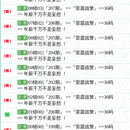
新澳
[08错03]『207期』 ==『雷霆战警』==36码
== 年薪千万不是妄想 ！
新澳
[07错02]『206期』 ==『雷霆战警』==36码
== 年薪千万不是妄想 ！
新澳
[06错02]『205期』 ==『雷霆战警』==36码
== 年薪千万不是妄想 ！
新澳
[05错01]『204期』 ==『雷霆战警』==36码
== 年薪千万不是妄想 ！
新澳
[04错01]『203期』 ==『雷霆战警』==36码
== 年薪千万不是妄想 ！
新澳
[03错00]『202期』 ==『雷霆战警』==36码
== 年薪千万不是妄想 ！
新澳
[02错00]『201期』 ==『雷霆战警』==36码
== 年薪千万不是妄想 ！
新澳
[01错00]『200期』 ==『雷霆战警』==36码
== 年薪千万不是妄想 ！
新澳
[00错00]『199期』 ==『雷霆战警』==36码