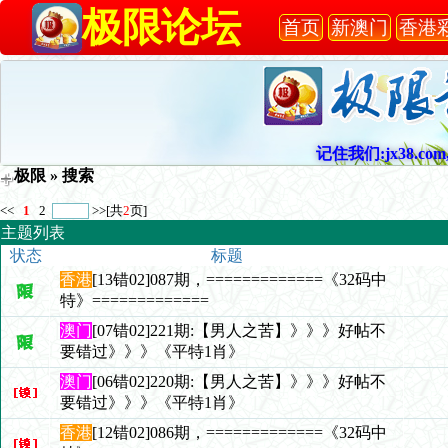
极限论坛
首页
新澳门
香港
记住我们:jx38.com,
极限
» 搜索
<<
1
2
>>
[共
2
页]
主题列表
状态
标题
香港
[13错02]087期，=============《32码中
特》=============
澳门
[07错02]221期:【男人之苦】》》》好帖不
要错过》》》《平特1肖》
澳门
[06错02]220期:【男人之苦】》》》好帖不
要错过》》》《平特1肖》
香港
[12错02]086期，=============《32码中