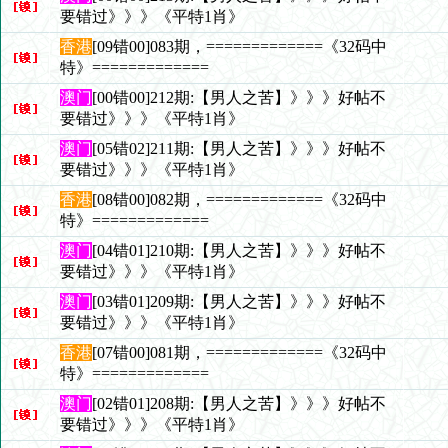
要错过》》》《平特1肖》
香港
[09错00]083期，=============《32码中
特》=============
澳门
[00错00]212期:【男人之苦】》》》好帖不
要错过》》》《平特1肖》
澳门
[05错02]211期:【男人之苦】》》》好帖不
要错过》》》《平特1肖》
香港
[08错00]082期，=============《32码中
特》=============
澳门
[04错01]210期:【男人之苦】》》》好帖不
要错过》》》《平特1肖》
澳门
[03错01]209期:【男人之苦】》》》好帖不
要错过》》》《平特1肖》
香港
[07错00]081期，=============《32码中
特》=============
澳门
[02错01]208期:【男人之苦】》》》好帖不
要错过》》》《平特1肖》