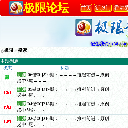
极限论坛
首页
新澳门
香港
记住我们:jx38.com,
极限
» 搜索
主题列表
状态
标题
新澳
[06错00]220期：→→→→推档前进→原创
必中5尾←←←
新澳
[05错00]219期：→→→→推档前进→原创
必中5尾←←←
新澳
[04错00]218期：→→→→推档前进→原创
必中5尾←←←
新澳
[02错00]216期：→→→→推档前进→原创
必中5尾←←←