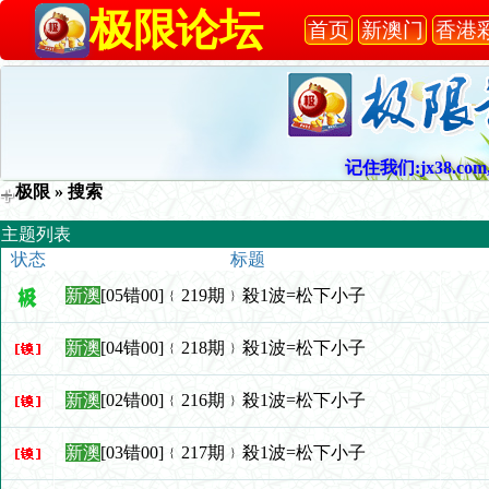
极限论坛
首页
新澳门
香港
记住我们:jx38.com,
极限
» 搜索
主题列表
状态
标题
新澳
[05错00]﹛219期﹜殺1波=松下小子
新澳
[04错00]﹛218期﹜殺1波=松下小子
新澳
[02错00]﹛216期﹜殺1波=松下小子
新澳
[03错00]﹛217期﹜殺1波=松下小子