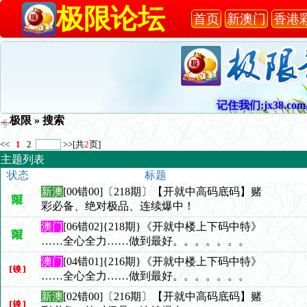
极限论坛
首页
新澳门
香港
记住我们:jx38.com,
极限
» 搜索
<<
1
2
>>
[共
2
页]
主题列表
状态
标题
新澳
[00错00]〔218期〕【开就中高码底码】赌
彩必备、绝对极品、连续爆中！
澳门
[06错02]{218期}《开就中楼上下码中特》
……全心全力……做到最好。。。。。。。
澳门
[04错01]{216期}《开就中楼上下码中特》
……全心全力……做到最好。。。。。。。
新澳
[02错00]〔216期〕【开就中高码底码】赌