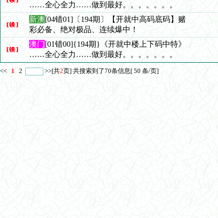
……全心全力……做到最好。。。。。。。
新澳
[04错01]〔194期〕【开就中高码底码】赌
彩必备、绝对极品、连续爆中！
澳门
[01错00]{194期}《开就中楼上下码中特》
……全心全力……做到最好。。。。。。。
<<
1
2
>>
[共
2
页] 共搜索到了70条信息[ 50 条/页]