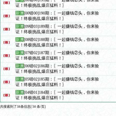
证！终极挑战,爆庄猛料！〗
新澳
[00错00]190期：〖一起赚钱②头，你来验
证！终极挑战,爆庄猛料！〗
新澳
[09错03]189期：〖一起赚钱②头，你来验
证！终极挑战,爆庄猛料！〗
新澳
[08错02]188期：〖一起赚钱②头，你来验
证！终极挑战,爆庄猛料！〗
新澳
[07错02]187期：〖一起赚钱②头，你来验
证！终极挑战,爆庄猛料！〗
新澳
[06错02]186期：〖一起赚钱②头，你来验
证！终极挑战,爆庄猛料！〗
新澳
[05错02]185期：〖一起赚钱②头，你来验
证！终极挑战,爆庄猛料！〗
新澳
[04错01]184期：〖一起赚钱②头，你来验
证！终极挑战,爆庄猛料！〗
共搜索到了38条信息[ 50 条/页]