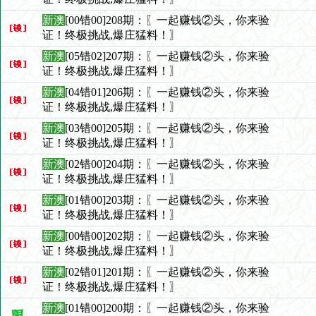
新澳
[00错00]208期：〖一起赚钱②头，你来验
证！终极挑战,爆庄猛料！〗
新澳
[05错02]207期：〖一起赚钱②头，你来验
证！终极挑战,爆庄猛料！〗
新澳
[04错01]206期：〖一起赚钱②头，你来验
证！终极挑战,爆庄猛料！〗
新澳
[03错00]205期：〖一起赚钱②头，你来验
证！终极挑战,爆庄猛料！〗
新澳
[02错00]204期：〖一起赚钱②头，你来验
证！终极挑战,爆庄猛料！〗
新澳
[01错00]203期：〖一起赚钱②头，你来验
证！终极挑战,爆庄猛料！〗
新澳
[00错00]202期：〖一起赚钱②头，你来验
证！终极挑战,爆庄猛料！〗
新澳
[02错01]201期：〖一起赚钱②头，你来验
证！终极挑战,爆庄猛料！〗
新澳
[01错00]200期：〖一起赚钱②头，你来验