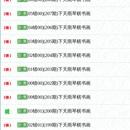
新澳
[05错00](207期)下天雨琴棋书画
新澳
[04错00](206期)下天雨琴棋书画
新澳
[03错00](205期)下天雨琴棋书画
新澳
[02错00](204期)下天雨琴棋书画
新澳
[01错00](203期)下天雨琴棋书画
新澳
[00错00](202期)下天雨琴棋书画
新澳
[00错00](201期)下天雨琴棋书画
新澳
[03错01](200期)下天雨琴棋书画
新澳
[02错01](199期)下天雨琴棋书画