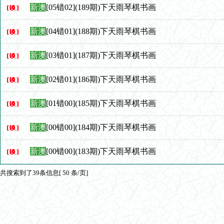
新澳
[05错02](189期)下天雨琴棋书画
新澳
[04错01](188期)下天雨琴棋书画
新澳
[03错01](187期)下天雨琴棋书画
新澳
[02错01](186期)下天雨琴棋书画
新澳
[01错00](185期)下天雨琴棋书画
新澳
[00错00](184期)下天雨琴棋书画
新澳
[00错00](183期)下天雨琴棋书画
共搜索到了39条信息[ 50 条/页]