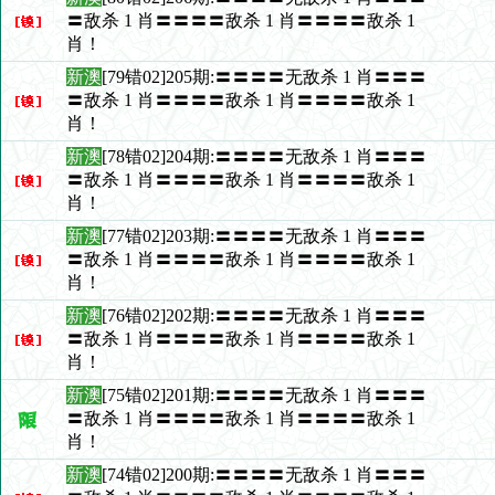
〓敌杀 1 肖〓〓〓〓敌杀 1 肖〓〓〓〓敌杀 1
肖！
新澳
[79错02]205期:〓〓〓〓无敌杀 1 肖〓〓〓
〓敌杀 1 肖〓〓〓〓敌杀 1 肖〓〓〓〓敌杀 1
肖！
新澳
[78错02]204期:〓〓〓〓无敌杀 1 肖〓〓〓
〓敌杀 1 肖〓〓〓〓敌杀 1 肖〓〓〓〓敌杀 1
肖！
新澳
[77错02]203期:〓〓〓〓无敌杀 1 肖〓〓〓
〓敌杀 1 肖〓〓〓〓敌杀 1 肖〓〓〓〓敌杀 1
肖！
新澳
[76错02]202期:〓〓〓〓无敌杀 1 肖〓〓〓
〓敌杀 1 肖〓〓〓〓敌杀 1 肖〓〓〓〓敌杀 1
肖！
新澳
[75错02]201期:〓〓〓〓无敌杀 1 肖〓〓〓
〓敌杀 1 肖〓〓〓〓敌杀 1 肖〓〓〓〓敌杀 1
肖！
新澳
[74错02]200期:〓〓〓〓无敌杀 1 肖〓〓〓