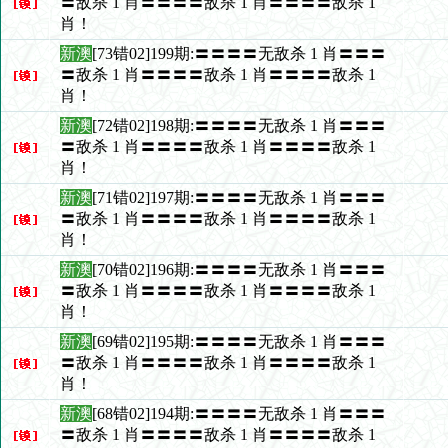
〓敌杀 1 肖〓〓〓〓敌杀 1 肖〓〓〓〓敌杀 1
肖！
新澳
[73错02]199期:〓〓〓〓无敌杀 1 肖〓〓〓
〓敌杀 1 肖〓〓〓〓敌杀 1 肖〓〓〓〓敌杀 1
肖！
新澳
[72错02]198期:〓〓〓〓无敌杀 1 肖〓〓〓
〓敌杀 1 肖〓〓〓〓敌杀 1 肖〓〓〓〓敌杀 1
肖！
新澳
[71错02]197期:〓〓〓〓无敌杀 1 肖〓〓〓
〓敌杀 1 肖〓〓〓〓敌杀 1 肖〓〓〓〓敌杀 1
肖！
新澳
[70错02]196期:〓〓〓〓无敌杀 1 肖〓〓〓
〓敌杀 1 肖〓〓〓〓敌杀 1 肖〓〓〓〓敌杀 1
肖！
新澳
[69错02]195期:〓〓〓〓无敌杀 1 肖〓〓〓
〓敌杀 1 肖〓〓〓〓敌杀 1 肖〓〓〓〓敌杀 1
肖！
新澳
[68错02]194期:〓〓〓〓无敌杀 1 肖〓〓〓
〓敌杀 1 肖〓〓〓〓敌杀 1 肖〓〓〓〓敌杀 1