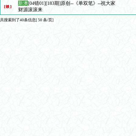
新澳
[04错01][183期]原创--《单双笔》--祝大家
财源滚滚来
共搜索到了40条信息[ 50 条/页]