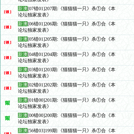
新澳
[07错01]207期:《猫猫猫一只》杀①合《本
论坛独家发表》
新澳
[06错01]206期:《猫猫猫一只》杀①合《本
论坛独家发表》
新澳
[05错01]205期:《猫猫猫一只》杀①合《本
论坛独家发表》
新澳
[04错01]204期:《猫猫猫一只》杀①合《本
论坛独家发表》
新澳
[03错01]203期:《猫猫猫一只》杀①合《本
论坛独家发表》
新澳
[02错01]202期:《猫猫猫一只》杀①合《本
论坛独家发表》
新澳
[01错00]201期:《猫猫猫一只》杀①合《本
论坛独家发表》
新澳
[00错00]200期:《猫猫猫一只》杀①合《本
论坛独家发表》
新澳
[56错03]199期:《猫猫猫一只》杀①合《本