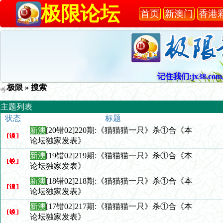
极限论坛
首页
新澳门
香港
记住我们:jx38.com,
极限
» 搜索
主题列表
状态
标题
新澳
[20错02]220期:《猫猫猫一只》杀①合《本
论坛独家发表》
新澳
[19错02]219期:《猫猫猫一只》杀①合《本
论坛独家发表》
新澳
[18错02]218期:《猫猫猫一只》杀①合《本
论坛独家发表》
新澳
[17错02]217期:《猫猫猫一只》杀①合《本
论坛独家发表》