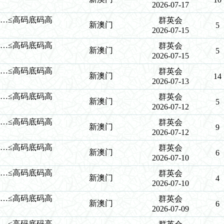
2026-07-17
会≥→…≤高码底码高
群英会
新澳门
5
2026-07-15
会≥→…≤高码底码高
群英会
新澳门
5
2026-07-15
会≥→…≤高码底码高
群英会
新澳门
14
2026-07-13
会≥→…≤高码底码高
群英会
新澳门
5
2026-07-12
会≥→…≤高码底码高
群英会
新澳门
9
2026-07-12
会≥→…≤高码底码高
群英会
新澳门
6
2026-07-10
会≥→…≤高码底码高
群英会
新澳门
4
2026-07-10
会≥→…≤高码底码高
群英会
新澳门
6
2026-07-09
会≥→…≤高码底码高