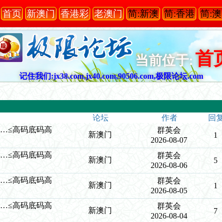
首页
新澳门
香港彩
老澳门
简:新澳
简:香港
简:
首
当前位于:
记住我们:jx38.com,jx40.com,90506.com,极限论坛.com
论坛
作者
回
会≥→…≤高码底码高
群英会
新澳门
1
2026-08-07
会≥→…≤高码底码高
群英会
新澳门
5
2026-08-06
会≥→…≤高码底码高
群英会
新澳门
1
2026-08-05
会≥→…≤高码底码高
群英会
新澳门
7
2026-08-04