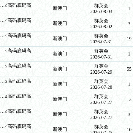
会≥→…≤高码底码高
群英会
新澳门
1
2026-08-03
会≥→…≤高码底码高
群英会
新澳门
3
2026-08-02
会≥→…≤高码底码高
群英会
新澳门
19
2026-07-31
会≥→…≤高码底码高
群英会
新澳门
1
2026-07-31
会≥→…≤高码底码高
群英会
新澳门
55
2026-07-29
会≥→…≤高码底码高
群英会
新澳门
1
2026-07-28
会≥→…≤高码底码高
群英会
新澳门
13
2026-07-27
会≥→…≤高码底码高
群英会
新澳门
3
2026-07-27
会≥→…≤高码底码高
群英会
新澳门
10
2026-07-25