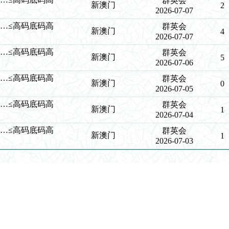
群英会
新澳门
2
2026-07-07
会≥→…≤高码底码高
群英会
新澳门
4
2026-07-07
会≥→…≤高码底码高
群英会
新澳门
5
2026-07-06
会≥→…≤高码底码高
群英会
新澳门
0
2026-07-05
会≥→…≤高码底码高
群英会
新澳门
1
2026-07-04
会≥→…≤高码底码高
群英会
新澳门
1
2026-07-03