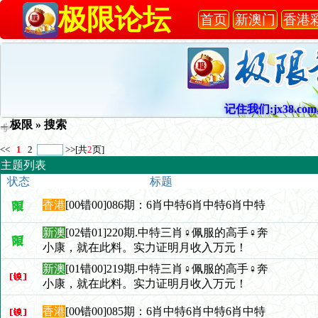
极限论坛
首页
新澳门
香港
记住我们:jx38.com,
极限
» 搜索
<<
1
2
>>
[共
2
页]
主题列表
状态
标题
香港
[00错00]086期：6肖中特6肖中特6肖中特
新澳
[02错01]220期.中特三肖♀佩服的高手♀奔
小康，就在此料。实力证明月收入万元！
新澳
[01错00]219期.中特三肖♀佩服的高手♀奔
小康，就在此料。实力证明月收入万元！
香港
[00错00]085期：6肖中特6肖中特6肖中特