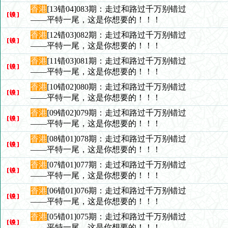
香港
[13错04]083期：走过和路过千万别错过
——平特一尾，这是你想要的！！！
香港
[12错03]082期：走过和路过千万别错过
——平特一尾，这是你想要的！！！
香港
[11错03]081期：走过和路过千万别错过
——平特一尾，这是你想要的！！！
香港
[10错02]080期：走过和路过千万别错过
——平特一尾，这是你想要的！！！
香港
[09错02]079期：走过和路过千万别错过
——平特一尾，这是你想要的！！！
香港
[08错01]078期：走过和路过千万别错过
——平特一尾，这是你想要的！！！
香港
[07错01]077期：走过和路过千万别错过
——平特一尾，这是你想要的！！！
香港
[06错01]076期：走过和路过千万别错过
——平特一尾，这是你想要的！！！
香港
[05错01]075期：走过和路过千万别错过
——平特一尾，这是你想要的！！！