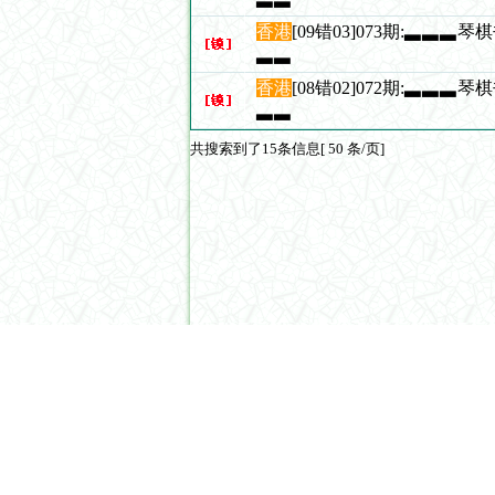
香港
[09错03]073期:▃▃▃
▃▃
香港
[08错02]072期:▃▃▃
▃▃
共搜索到了15条信息[ 50 条/页]