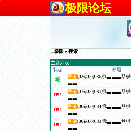
极限论坛
极限
» 搜索
主题列表
状态
标题
香港
[02错00]086期:▃▃▃
▃▃
香港
[01错00]085期:▃▃▃
▃▃
香港
[00错00]084期:▃▃▃
▃▃
香港
[00错00]083期:▃▃▃
▃▃