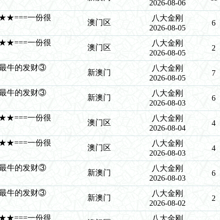
2026-08-06
=★★★===一份很
八大金刚
澳门区
6
2026-08-05
=★★★===一份很
八大金刚
澳门区
2
2026-08-05
网的最牛的发财③
八大金刚
新澳门
7
2026-08-05
网的最牛的发财③
八大金刚
新澳门
6
2026-08-03
=★★★===一份很
八大金刚
澳门区
4
2026-08-04
=★★★===一份很
八大金刚
澳门区
4
2026-08-03
网的最牛的发财③
八大金刚
新澳门
6
2026-08-03
网的最牛的发财③
八大金刚
新澳门
2
2026-08-02
=★★★===一份很
八大金刚