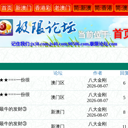
首页
新澳门
香港彩
老澳门
简:新澳
简:香港
简:
首
当前位于:
记住我们:jx38.com,jx40.com,90506.com,极限论坛.com
论坛
作者
回
=★★★===一份很
八大金刚
澳门区
6
2026-08-07
=★★★===一份很
八大金刚
澳门区
5
2026-08-07
网的最牛的发财③
八大金刚
新澳门
8
2026-08-07
网的最牛的发财③
八大金刚
新澳门
11