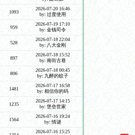
2026-07-20 16:46
1093
by: 过度使用
2026-07-19 17:10
959
by: 金钱司令
2026-07-18 22:04
528
by: 八大金刚
2026-07-18 15:52
897
by: 南街古巷
2026-07-18 00:45
806
by: 九醉的蚊子
2026-07-17 16:58
1481
by: 相信你的码
2026-07-17 14:15
1235
by: 堡垒世家
2026-07-16 19:24
1564
by: 情谜
2026-07-16 15:25
1354