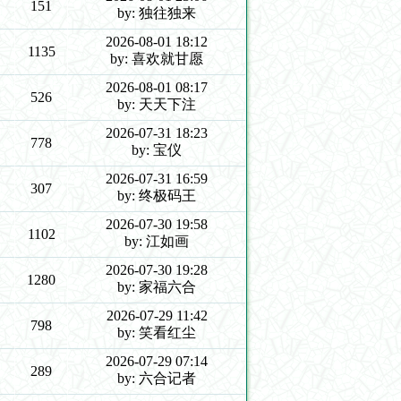
151
by: 独往独来
2026-08-01 18:12
1135
by: 喜欢就甘愿
2026-08-01 08:17
526
by: 天天下注
2026-07-31 18:23
778
by: 宝仪
2026-07-31 16:59
307
by: 终极码王
2026-07-30 19:58
1102
by: 江如画
2026-07-30 19:28
1280
by: 家福六合
2026-07-29 11:42
798
by: 笑看红尘
2026-07-29 07:14
289
by: 六合记者