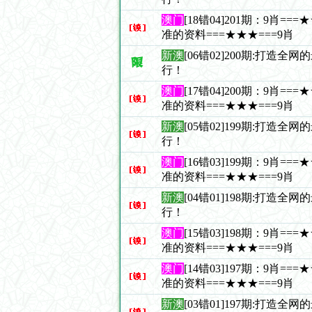
澳门
[18错04]201期：9肖==
准的资料===★★★===9肖
新澳
[06错02]200期:打造全
行！
澳门
[17错04]200期：9肖==
准的资料===★★★===9肖
新澳
[05错02]199期:打造全
行！
澳门
[16错03]199期：9肖==
准的资料===★★★===9肖
新澳
[04错01]198期:打造全
行！
澳门
[15错03]198期：9肖==
准的资料===★★★===9肖
澳门
[14错03]197期：9肖==
准的资料===★★★===9肖
新澳
[03错01]197期:打造全