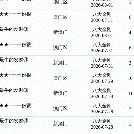
澳门区
1
2026-08-01
=★★★===一份很
八大金刚
澳门区
6
2026-07-31
网的最牛的发财③
八大金刚
新澳门
4
2026-08-01
=★★★===一份很
八大金刚
澳门区
6
2026-07-31
网的最牛的发财③
八大金刚
新澳门
3
2026-07-31
=★★★===一份很
八大金刚
澳门区
10
2026-07-29
网的最牛的发财③
八大金刚
新澳门
11
2026-07-29
=★★★===一份很
八大金刚
澳门区
7
2026-07-28
网的最牛的发财③
八大金刚
新澳门
1
2026-07-28