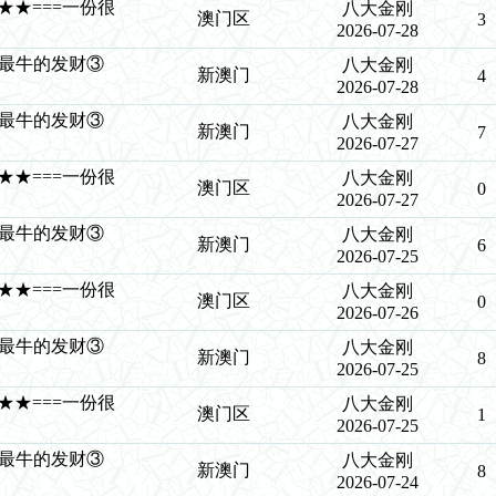
=★★★===一份很
八大金刚
澳门区
3
2026-07-28
网的最牛的发财③
八大金刚
新澳门
4
2026-07-28
网的最牛的发财③
八大金刚
新澳门
7
2026-07-27
=★★★===一份很
八大金刚
澳门区
0
2026-07-27
网的最牛的发财③
八大金刚
新澳门
6
2026-07-25
=★★★===一份很
八大金刚
澳门区
0
2026-07-26
网的最牛的发财③
八大金刚
新澳门
8
2026-07-25
=★★★===一份很
八大金刚
澳门区
1
2026-07-25
网的最牛的发财③
八大金刚
新澳门
8
2026-07-24