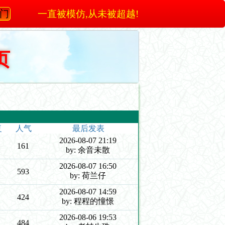
澳门
一直被模仿,从未被超越!
页
复
人气
最后发表
2026-08-07 21:19
161
by: 余音未散
2026-08-07 16:50
593
by: 荷兰仔
2026-08-07 14:59
424
by: 程程的憧憬
2026-08-06 19:53
484