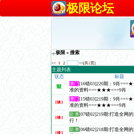
极限论坛
极限
» 搜索
<<
1
2
>>
[共
2
页]
主题列表
状态
标题
澳门
[16错03]220期：9肖==
准的资料===★★★===9肖
澳门
[15错03]219期：9肖==
准的资料===★★★===9肖
新澳
[07错02]219期:打造全
行！
新澳
[06错02]218期:打造全