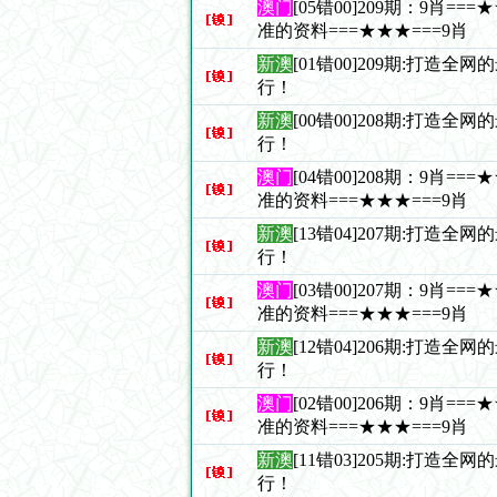
澳门
[05错00]209期：9肖==
准的资料===★★★===9肖
新澳
[01错00]209期:打造全
行！
新澳
[00错00]208期:打造全
行！
澳门
[04错00]208期：9肖==
准的资料===★★★===9肖
新澳
[13错04]207期:打造全
行！
澳门
[03错00]207期：9肖==
准的资料===★★★===9肖
新澳
[12错04]206期:打造全
行！
澳门
[02错00]206期：9肖==
准的资料===★★★===9肖
新澳
[11错03]205期:打造全
行！