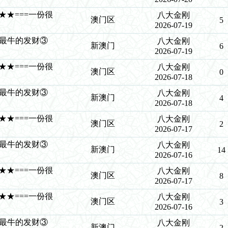
=★★★===一份很
八大金刚
澳门区
5
2026-07-19
网的最牛的发财③
八大金刚
新澳门
6
2026-07-19
=★★★===一份很
八大金刚
澳门区
0
2026-07-18
网的最牛的发财③
八大金刚
新澳门
4
2026-07-18
=★★★===一份很
八大金刚
澳门区
2
2026-07-17
网的最牛的发财③
八大金刚
新澳门
14
2026-07-16
=★★★===一份很
八大金刚
澳门区
8
2026-07-17
=★★★===一份很
八大金刚
澳门区
3
2026-07-16
网的最牛的发财③
八大金刚
新澳门
2