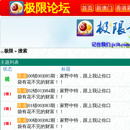
极限论坛
首页
新澳门
香港
记住我们:jx38.com,
极限
» 搜索
主题列表
状态
标题
香港
[00错00]085期：家野中特，跟上我让你口
袋有花不完的财富！！
香港
[02错01]084期：家野中特，跟上我让你口
袋有花不完的财富！！
香港
[01错00]083期：家野中特，跟上我让你口
袋有花不完的财富！！
香港
[00错00]082期：家野中特，跟上我让你口
袋有花不完的财富！！