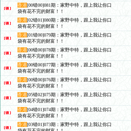
香港
[00错00]081期：家野中特，跟上我让你口
袋有花不完的财富！！
香港
[02错01]080期：家野中特，跟上我让你口
袋有花不完的财富！！
香港
[01错00]079期：家野中特，跟上我让你口
袋有花不完的财富！！
香港
[00错00]078期：家野中特，跟上我让你口
袋有花不完的财富！！
香港
[00错00]077期：家野中特，跟上我让你口
袋有花不完的财富！！
香港
[00错00]076期：家野中特，跟上我让你口
袋有花不完的财富！！
香港
[05错02]075期：家野中特，跟上我让你口
袋有花不完的财富！！
香港
[04错01]074期：家野中特，跟上我让你口
袋有花不完的财富！！
香港
[03错01]073期：家野中特，跟上我让你口
袋有花不完的财富！！