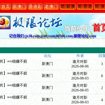
首页
新澳门
香港彩
老澳门
简:新澳
简:香港
简:
首
当前位于:
记住我们:jx38.com,jx40.com,90506.com,极限论坛.com
论坛
作者
回
肖6生肖】∞∞稳赚不赔
邀月对影
新澳门
3
2026-08-06
肖6生肖】∞∞稳赚不赔
邀月对影
新澳门
8
2026-08-03
肖6生肖】∞∞稳赚不赔
邀月对影
新澳门
2
2026-08-05
肖6生肖】∞∞稳赚不赔
邀月对影
新澳门
4
2026-08-03