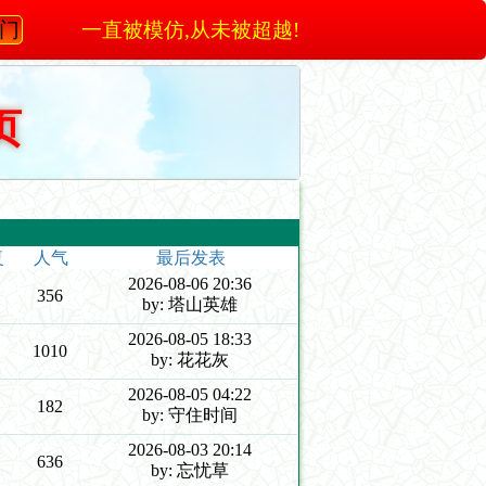
澳门
一直被模仿,从未被超越!
页
复
人气
最后发表
2026-08-06 20:36
356
by: 塔山英雄
2026-08-05 18:33
1010
by: 花花灰
2026-08-05 04:22
182
by: 守住时间
2026-08-03 20:14
636
by: 忘忧草