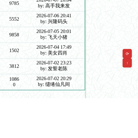
9785
by: 高手我来发
2026-07-06 20:41
5552
by: 兴隆码头
2026-07-05 20:01
9858
by: 飞天小猪
2026-07-04 17:49
1502
by: 美女四肖
⟳
2026-07-02 23:23
↑
3812
by: 发誓老陈
2026-07-02 20:29
1086
by: 缱绻仙凡间
0