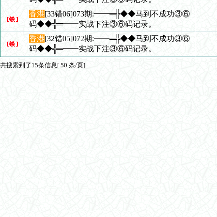
香港
[33错06]073期:━━═╬◆◆马到不成功③⑥
码◆◆╬═━━实战下注③⑥码记录。
香港
[32错05]072期:━━═╬◆◆马到不成功③⑥
码◆◆╬═━━实战下注③⑥码记录。
共搜索到了15条信息[ 50 条/页]