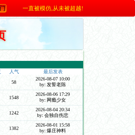
澳门
一直被模仿,从未被超越!
页
复
人气
最后发表
2026-08-07 10:00
58
by: 发誓老陈
2026-08-06 17:29
1548
by: 网瘾少女
2026-08-04 20:34
1242
by: 会独自伤悲
2026-08-01 15:58
1382
by: 爆庄神料