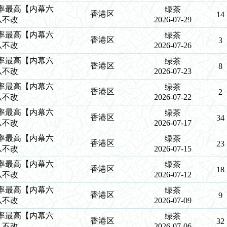
准确率最高【内幕六
绿茶
香港区
14
从不改
2026-07-29
准确率最高【内幕六
绿茶
香港区
3
从不改
2026-07-26
准确率最高【内幕六
绿茶
香港区
8
从不改
2026-07-23
准确率最高【内幕六
绿茶
香港区
2
从不改
2026-07-22
准确率最高【内幕六
绿茶
香港区
34
从不改
2026-07-17
准确率最高【内幕六
绿茶
香港区
23
从不改
2026-07-15
准确率最高【内幕六
绿茶
香港区
18
从不改
2026-07-12
准确率最高【内幕六
绿茶
香港区
9
从不改
2026-07-09
准确率最高【内幕六
绿茶
香港区
32
从不改
2026-07-06