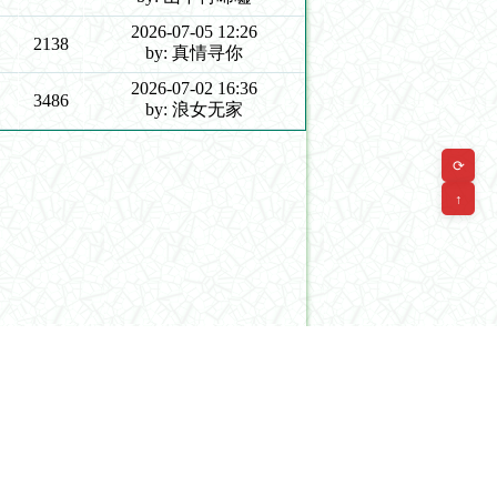
2026-07-05 12:26
2138
by: 真情寻你
2026-07-02 16:36
3486
by: 浪女无家
⟳
↑