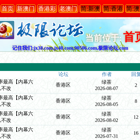
首页
新澳门
香港彩
老澳门
简:新澳
简:香港
简:
首
当前位于:
记住我们:jx38.com,jx40.com,90506.com,极限论坛.com
论坛
作者
回
准确率最高【内幕六
绿茶
香港区
2
从不改
2026-08-07
准确率最高【内幕六
绿茶
香港区
8
从不改
2026-08-05
准确率最高【内幕六
绿茶
香港区
12
从不改
2026-08-02
准确率最高【内幕六
绿茶
香港区
16
从不改
2026-07-31