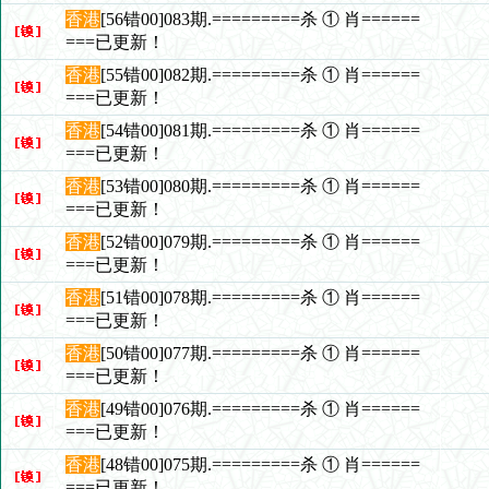
香港
[56错00]083期.=========杀 ① 肖======
===已更新！
香港
[55错00]082期.=========杀 ① 肖======
===已更新！
香港
[54错00]081期.=========杀 ① 肖======
===已更新！
香港
[53错00]080期.=========杀 ① 肖======
===已更新！
香港
[52错00]079期.=========杀 ① 肖======
===已更新！
香港
[51错00]078期.=========杀 ① 肖======
===已更新！
香港
[50错00]077期.=========杀 ① 肖======
===已更新！
香港
[49错00]076期.=========杀 ① 肖======
===已更新！
香港
[48错00]075期.=========杀 ① 肖======
===已更新！