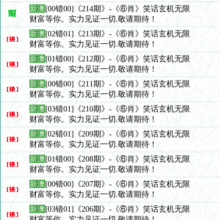
新澳
[00错00]《214期》-《⑥肖》笑话玄机无限
财富等你。实力见证一切.敬请期待！
新澳
[02错01]《213期》-《⑥肖》笑话玄机无限
财富等你。实力见证一切.敬请期待！
新澳
[01错00]《212期》-《⑥肖》笑话玄机无限
财富等你。实力见证一切.敬请期待！
新澳
[00错00]《211期》-《⑥肖》笑话玄机无限
财富等你。实力见证一切.敬请期待！
新澳
[03错01]《210期》-《⑥肖》笑话玄机无限
财富等你。实力见证一切.敬请期待！
新澳
[02错01]《209期》-《⑥肖》笑话玄机无限
财富等你。实力见证一切.敬请期待！
新澳
[01错00]《208期》-《⑥肖》笑话玄机无限
财富等你。实力见证一切.敬请期待！
新澳
[00错00]《207期》-《⑥肖》笑话玄机无限
财富等你。实力见证一切.敬请期待！
新澳
[03错01]《206期》-《⑥肖》笑话玄机无限
财富等你。实力见证一切.敬请期待！