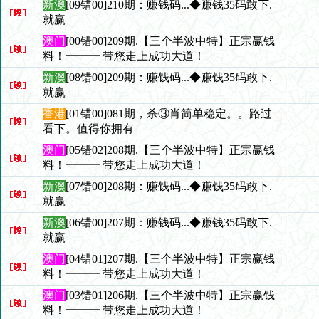
新澳
[09错00]210期：赚钱码...◆赚钱35码敢下.
就赢
澳门
[00错00]209期.【三个半波中特】正宗赢钱
料！━━━ 带您走上成功大道！
新澳
[08错00]209期：赚钱码...◆赚钱35码敢下.
就赢
香港
[01错00]081期，杀③肖简单稳定。。路过
看下。值得你拥有
澳门
[05错02]208期.【三个半波中特】正宗赢钱
料！━━━ 带您走上成功大道！
新澳
[07错00]208期：赚钱码...◆赚钱35码敢下.
就赢
新澳
[06错00]207期：赚钱码...◆赚钱35码敢下.
就赢
澳门
[04错01]207期.【三个半波中特】正宗赢钱
料！━━━ 带您走上成功大道！
澳门
[03错01]206期.【三个半波中特】正宗赢钱
料！━━━ 带您走上成功大道！