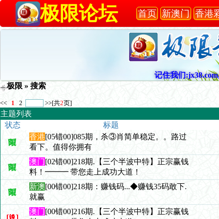
极限论坛
首页
新澳门
香港
记住我们:jx38.com,
极限
» 搜索
<<
1
2
>>
[共
2
页]
主题列表
状态
标题
香港
[05错00]085期，杀③肖简单稳定。。路过
看下。值得你拥有
澳门
[02错00]218期.【三个半波中特】正宗赢钱
料！━━━ 带您走上成功大道！
新澳
[00错00]218期：赚钱码...◆赚钱35码敢下.
就赢
澳门
[00错00]216期.【三个半波中特】正宗赢钱