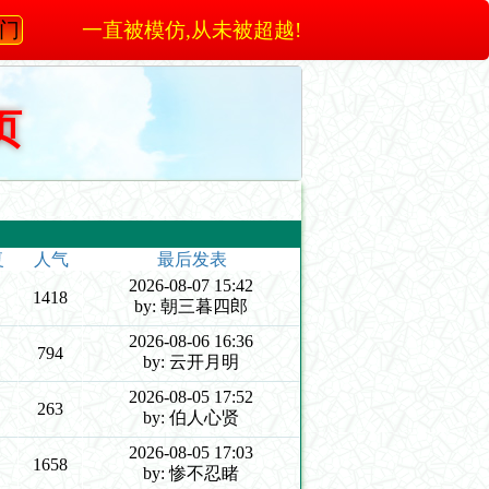
澳门
一直被模仿,从未被超越!
页
复
人气
最后发表
2026-08-07 15:42
1418
by: 朝三暮四郎
2026-08-06 16:36
794
by: 云开月明
2026-08-05 17:52
263
by: 伯人心贤
2026-08-05 17:03
1658
by: 惨不忍睹