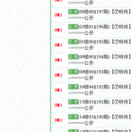
>=====公开
新澳
[00错00](197期)【⑦特肖
>=====公开
新澳
[02错01](196期)【⑦特肖
>=====公开
新澳
[01错00](195期)【⑦特肖
>=====公开
新澳
[00错00](194期)【⑦特肖
>=====公开
新澳
[00错00](193期)【⑦特肖
>=====公开
新澳
[16错04](192期)【⑦特肖
>=====公开
新澳
[15错03](191期)【⑦特肖
>=====公开
新澳
[14错03](190期)【⑦特肖
>=====公开
新澳
[13错02](189期)【⑦特肖