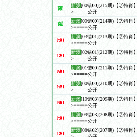
新澳
[00错00](215期)【⑦特肖
>=====公开
新澳
[00错00](214期)【⑦特肖
>=====公开
新澳
[03错01](213期)【⑦特肖
>=====公开
新澳
[02错01](212期)【⑦特肖
>=====公开
新澳
[01错00](211期)【⑦特肖
>=====公开
新澳
[00错00](210期)【⑦特肖
>=====公开
新澳
[10错03](209期)【⑦特肖
>=====公开
新澳
[09错03](208期)【⑦特肖
>=====公开
新澳
[08错02](207期)【⑦特肖
>=====公开