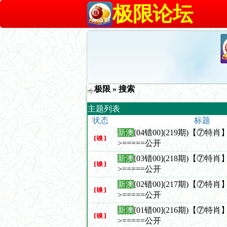
极限论坛
极限
» 搜索
主题列表
状态
标题
新澳
[04错00](219期)【⑦特肖
>=====公开
新澳
[03错00](218期)【⑦特肖
>=====公开
新澳
[02错00](217期)【⑦特肖
>=====公开
新澳
[01错00](216期)【⑦特肖
>=====公开