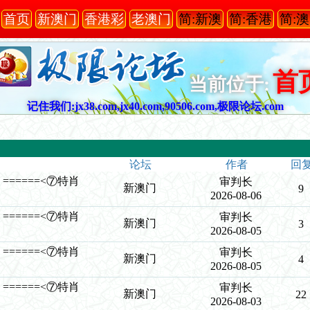
首页
新澳门
香港彩
老澳门
简:新澳
简:香港
简:
首
当前位于:
记住我们:jx38.com,jx40.com,90506.com,极限论坛.com
论坛
作者
回
】======<⑦特肖
审判长
新澳门
9
2026-08-06
】======<⑦特肖
审判长
新澳门
3
2026-08-05
】======<⑦特肖
审判长
新澳门
4
2026-08-05
】======<⑦特肖
审判长
新澳门
22
2026-08-03