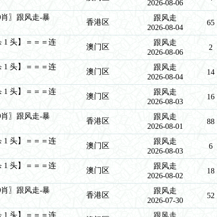
2026-08-06
准9肖〗跟风走-暴
跟风走
香港区
65
2026-08-04
【杀 1 头】＝＝＝连
跟风走
澳门区
2
2026-08-06
【杀 1 头】＝＝＝连
跟风走
澳门区
14
2026-08-04
【杀 1 头】＝＝＝连
跟风走
澳门区
16
2026-08-03
准9肖〗跟风走-暴
跟风走
香港区
88
2026-08-01
【杀 1 头】＝＝＝连
跟风走
澳门区
6
2026-08-03
【杀 1 头】＝＝＝连
跟风走
澳门区
18
2026-08-02
准9肖〗跟风走-暴
跟风走
香港区
52
2026-07-30
【杀 1 头】＝＝＝连
跟风走