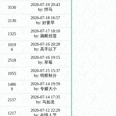
2026-07-19 20:43
3530
by: 悍马
2026-07-18 16:57
2130
by: 好要早
2026-07-17 18:10
1325
by: 藕断丝莲
2026-07-16 20:28
1019
by: 高手以下
6
2026-07-16 19:15
2518
by: 草莓
2026-07-15 15:37
1055
by: 明察秋分
2026-07-14 19:59
1486
by: 专赌大小
9
2026-07-14 17:35
2157
by: 马如龙
2026-07-12 22:20
1217
by: 在情人节