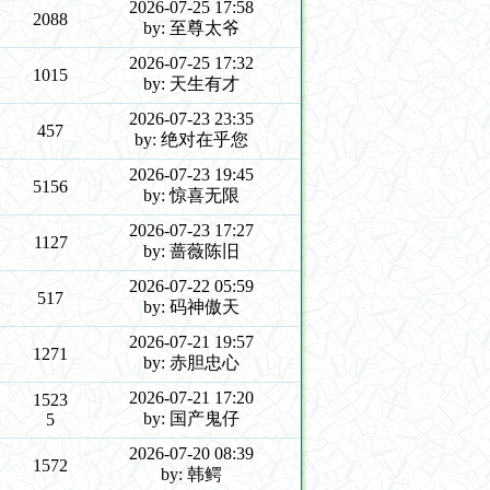
2026-07-25 17:58
2088
by: 至尊太爷
2026-07-25 17:32
1015
by: 天生有才
2026-07-23 23:35
457
by: 绝对在乎您
2026-07-23 19:45
5156
by: 惊喜无限
2026-07-23 17:27
1127
by: 蔷薇陈旧
2026-07-22 05:59
517
by: 码神傲天
2026-07-21 19:57
1271
by: 赤胆忠心
2026-07-21 17:20
1523
by: 国产鬼仔
5
2026-07-20 08:39
1572
by: 韩鳄