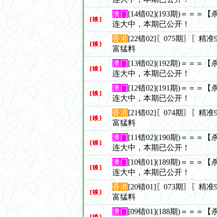
澳门
[14错02](193期)＝＝＝
连大中，本期已公开！
香港
[22错02]〖075期〗〖精
富猛料
澳门
[13错02](192期)＝＝＝
连大中，本期已公开！
澳门
[12错02](191期)＝＝＝
连大中，本期已公开！
香港
[21错02]〖074期〗〖精
富猛料
澳门
[11错02](190期)＝＝＝
连大中，本期已公开！
澳门
[10错01](189期)＝＝＝
连大中，本期已公开！
香港
[20错01]〖073期〗〖精
富猛料
澳门
[09错01](188期)＝＝＝