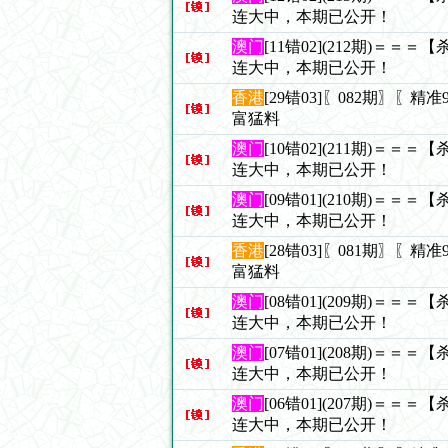
连大中，本期已公开！
澳门
[11错02](212期)＝＝＝
连大中，本期已公开！
香港
[29错03]〖082期〗〖精
富猛料
澳门
[10错02](211期)＝＝＝
连大中，本期已公开！
澳门
[09错01](210期)＝＝＝
连大中，本期已公开！
香港
[28错03]〖081期〗〖精
富猛料
澳门
[08错01](209期)＝＝＝
连大中，本期已公开！
澳门
[07错01](208期)＝＝＝
连大中，本期已公开！
澳门
[06错01](207期)＝＝＝
连大中，本期已公开！