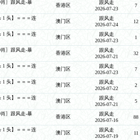
准9肖〗跟风走-暴
跟风走
香港区
7
2026-07-23
【杀 1 头】＝＝＝连
跟风走
澳门区
12
2026-07-24
【杀 1 头】＝＝＝连
跟风走
澳门区
1
2026-07-23
准9肖〗跟风走-暴
跟风走
香港区
32
2026-07-21
【杀 1 头】＝＝＝连
跟风走
澳门区
7
2026-07-23
【杀 1 头】＝＝＝连
跟风走
澳门区
2
2026-07-22
【杀 1 头】＝＝＝连
跟风走
澳门区
5
2026-07-21
准9肖〗跟风走-暴
跟风走
香港区
88
2026-07-16
【杀 1 头】＝＝＝连
跟风走
澳门区
11
2026-07-19