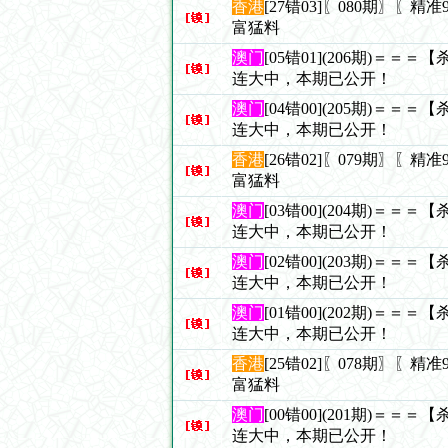
香港
[27错03]〖080期〗〖精
富猛料
澳门
[05错01](206期)＝＝＝
连大中，本期已公开！
澳门
[04错00](205期)＝＝＝
连大中，本期已公开！
香港
[26错02]〖079期〗〖精
富猛料
澳门
[03错00](204期)＝＝＝
连大中，本期已公开！
澳门
[02错00](203期)＝＝＝
连大中，本期已公开！
澳门
[01错00](202期)＝＝＝
连大中，本期已公开！
香港
[25错02]〖078期〗〖精
富猛料
澳门
[00错00](201期)＝＝＝
连大中，本期已公开！