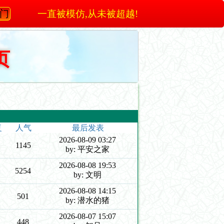
澳门
一直被模仿,从未被超越!
页
复
人气
最后发表
2026-08-09 03:27
1145
by: 平安之家
2026-08-08 19:53
5254
by: 文明
2026-08-08 14:15
501
by: 潜水的猪
2026-08-07 15:07
448