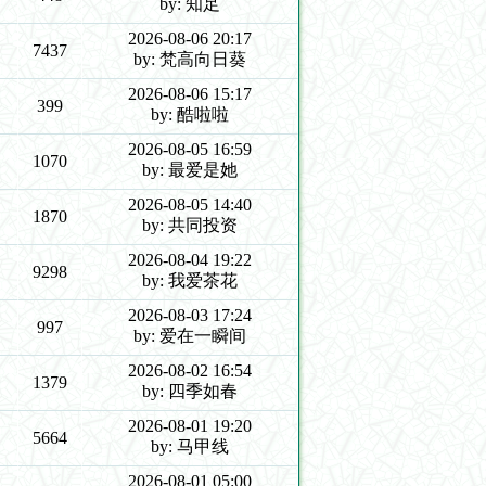
by: 知足
2026-08-06 20:17
7437
by: 梵高向日葵
2026-08-06 15:17
399
by: 酷啦啦
2026-08-05 16:59
1070
by: 最爱是她
2026-08-05 14:40
1870
by: 共同投资
2026-08-04 19:22
9298
by: 我爱茶花
2026-08-03 17:24
997
by: 爱在一瞬间
2026-08-02 16:54
1379
by: 四季如春
2026-08-01 19:20
5664
by: 马甲线
2026-08-01 05:00