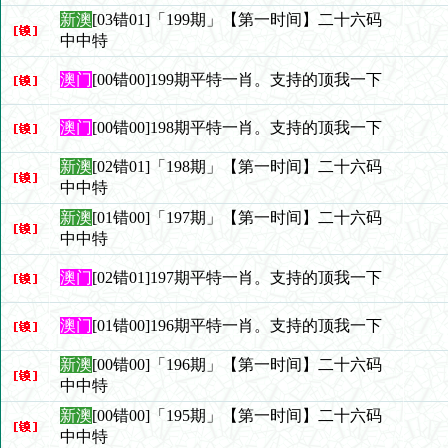
新澳
[03错01]「199期」【第一时间】二十六码
中中特
澳门
[00错00]199期平特一肖。支持的顶我一下
澳门
[00错00]198期平特一肖。支持的顶我一下
新澳
[02错01]「198期」【第一时间】二十六码
中中特
新澳
[01错00]「197期」【第一时间】二十六码
中中特
澳门
[02错01]197期平特一肖。支持的顶我一下
澳门
[01错00]196期平特一肖。支持的顶我一下
新澳
[00错00]「196期」【第一时间】二十六码
中中特
新澳
[00错00]「195期」【第一时间】二十六码
中中特