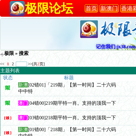
极限论坛
首页
新澳门
香港
记住我们:jx38.com,
极限
» 搜索
<<
1
2
>>
[共
2
页]
主题列表
状态
标题
新澳
[02错01]「219期」【第一时间】二十六码
中中特
澳门
[04错00]219期平特一肖。支持的顶我一下
澳门
[03错00]218期平特一肖。支持的顶我一下
新澳
[01错00]「218期」【第一时间】二十六码
中中特