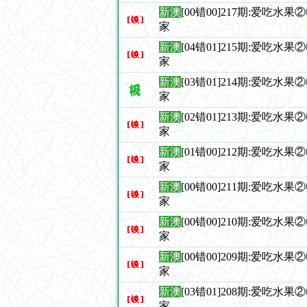
新澳
[00错00]217期:爱吃水
家
新澳
[04错01]215期:爱吃水
家
新澳
[03错01]214期:爱吃水
家
新澳
[02错01]213期:爱吃水
家
新澳
[01错00]212期:爱吃水
家
新澳
[00错00]211期:爱吃水
家
新澳
[00错00]210期:爱吃水
家
新澳
[00错00]209期:爱吃水
家
新澳
[03错01]208期:爱吃水
家