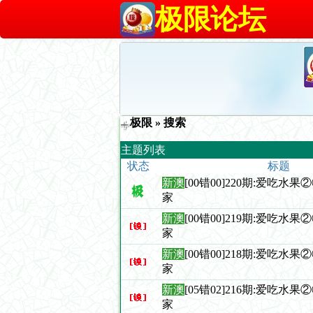
极限论坛
极限
» 搜索
主题列表
状态
标题
新澳
[00错00]220期:爱吃水
家
新澳
[00错00]219期:爱吃水
家
新澳
[00错00]218期:爱吃水
家
新澳
[05错02]216期:爱吃水
家