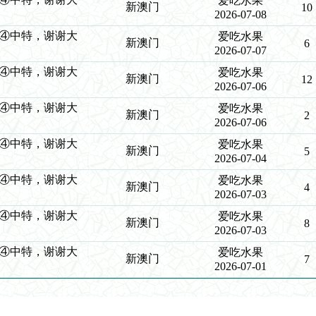
爱吃水果
新澳门
10
2026-07-08
果②④中特，谢谢大
爱吃水果
新澳门
6
2026-07-07
果②④中特，谢谢大
爱吃水果
新澳门
12
2026-07-06
果②④中特，谢谢大
爱吃水果
新澳门
2
2026-07-06
果②④中特，谢谢大
爱吃水果
新澳门
5
2026-07-04
果②④中特，谢谢大
爱吃水果
新澳门
4
2026-07-03
果②④中特，谢谢大
爱吃水果
新澳门
8
2026-07-03
果②④中特，谢谢大
爱吃水果
新澳门
7
2026-07-01