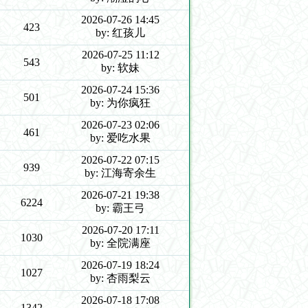
2026-07-26 14:45
423
by: 红孩儿
2026-07-25 11:12
543
by: 软妹
2026-07-24 15:36
501
by: 为你疯狂
2026-07-23 02:06
461
by: 爱吃水果
2026-07-22 07:15
939
by: 江海寄余生
2026-07-21 19:38
6224
by: 霸王弓
2026-07-20 17:11
1030
by: 全院满座
2026-07-19 18:24
1027
by: 杏雨梨云
2026-07-18 17:08
1342