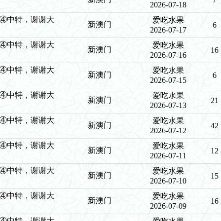
2026-07-18
果②④中特，谢谢大
爱吃水果
新澳门
6
2026-07-17
果②④中特，谢谢大
爱吃水果
新澳门
16
2026-07-16
果②④中特，谢谢大
爱吃水果
新澳门
6
2026-07-15
果②④中特，谢谢大
爱吃水果
新澳门
21
2026-07-13
果②④中特，谢谢大
爱吃水果
新澳门
42
2026-07-12
果②④中特，谢谢大
爱吃水果
新澳门
12
2026-07-11
果②④中特，谢谢大
爱吃水果
新澳门
15
2026-07-10
果②④中特，谢谢大
爱吃水果
新澳门
16
2026-07-09
果②④中特，谢谢大