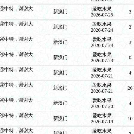
果②④中特，谢谢大
爱吃水果
新澳门
3
2026-07-25
果②④中特，谢谢大
爱吃水果
新澳门
3
2026-07-24
果②④中特，谢谢大
爱吃水果
新澳门
3
2026-07-24
果②④中特，谢谢大
爱吃水果
新澳门
0
2026-07-23
果②④中特，谢谢大
爱吃水果
新澳门
4
2026-07-21
果②④中特，谢谢大
爱吃水果
新澳门
26
2026-07-21
果②④中特，谢谢大
爱吃水果
新澳门
4
2026-07-20
果②④中特，谢谢大
爱吃水果
新澳门
10
2026-07-19
果②④中特，谢谢大
爱吃水果
新澳门
7