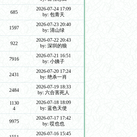
2026-07-24 17:09
685
by: 包青天
2026-07-23 20:40
1597
by: 清山绿
2026-07-22 20:43
922
by: 深圳的狼
2026-07-21 16:51
7916
by: 小姨子
2026-07-20 17:24
2431
by: 绝杀一肖
2026-07-19 18:33
2484
by: 六合害死人
2026-07-18 18:09
1130
by: 蓝色天使
4
2026-07-17 17:42
9975
by: 哎也也
2026-07-16 15:45
1551