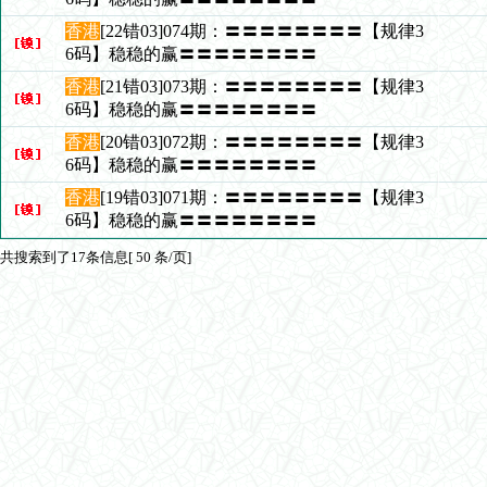
香港
[22错03]074期：〓〓〓〓〓〓〓〓【规律3
6码】稳稳的赢〓〓〓〓〓〓〓〓
香港
[21错03]073期：〓〓〓〓〓〓〓〓【规律3
6码】稳稳的赢〓〓〓〓〓〓〓〓
香港
[20错03]072期：〓〓〓〓〓〓〓〓【规律3
6码】稳稳的赢〓〓〓〓〓〓〓〓
香港
[19错03]071期：〓〓〓〓〓〓〓〓【规律3
6码】稳稳的赢〓〓〓〓〓〓〓〓
共搜索到了17条信息[ 50 条/页]